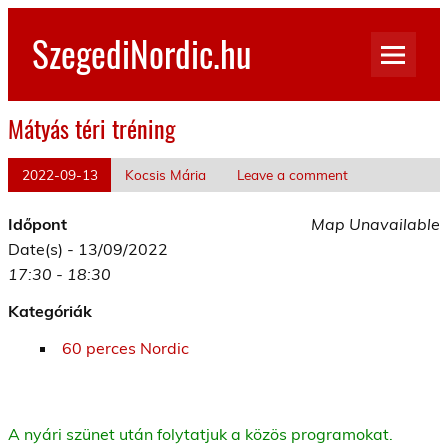
Skip
to
SzegediNordic.hu
content
Szegedi Nordic Walking oldal
Mátyás téri tréning
2022-09-13
Kocsis Mária
Leave a comment
Időpont
Map Unavailable
Date(s) - 13/09/2022
17:30 - 18:30
Kategóriák
60 perces Nordic
A nyári szünet után folytatjuk a közös programokat.