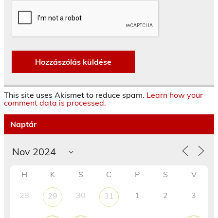
This site uses Akismet to reduce spam.
Learn how your
comment data is processed.
Naptár
H
K
S
C
P
S
V
28
30
1
2
3
29
31