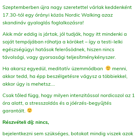
Szeptemberben újra nagy szeretettel várlak keddenként
17.30-tól egy órányi közös Nordic Walking azaz
skandináv gyaloglás foglalkozásra!
Akik már eddig is jártak, jól tudják, hogy itt mindenki a
saját tempójában róhatja a köröket – így a testi-lelki
egészségügyi hatások felerősödnek, hiszen nincs
távolsági, vagy gyorsasági teljesítménykényszer.
Ha akarsz egyedül, meditatív üzemmódban
menni,
akkor tedd, ha épp beszélgetésre vágysz a többiekkel,
akkor úgy is mehetsz….
Csak tőled függ, hogy milyen intenzitással nordicozol az 1
óra alatt, a stresszoldás és a jóérzés-begyűjtés
garantált.
Részvételi díj: nincs,
bejelentkezni sem szükséges, botokat mindig viszek azok