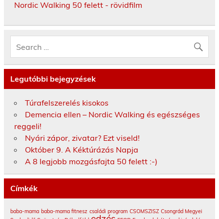
Nordic Walking 50 felett - rövidfilm
Legutóbbi bejegyzések
Túrafelszerelés kisokos
Demencia ellen – Nordic Walking és egészséges
reggeli!
Nyári zápor, zivatar? Ezt viseld!
Október 9. A Kéktúrázás Napja
A 8 legjobb mozgásfajta 50 felett :-)
Címkék
baba-mama
baba-mama fitnesz
családi program
CSOMSZISZ
Csongrád Megyei
edzés