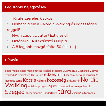
Legutóbbi bejegyzések
Túrafelszerelés kisokos
Demencia ellen – Nordic Walking és egészséges
reggeli!
Nyári zápor, zivatar? Ezt viseld!
Október 9. A Kéktúrázás Napja
A 8 legjobb mozgásfajta 50 felett :-)
Címkék
baba-mama
baba-mama fitnesz
családi program
CSOMSZISZ
Csongrád Megyei
edzés
Szabadidő Szövetség
Dél-alföld
EFOP
Facebook
hétvége
kirándulás
Nordic
Kocsis
közösség
kismama torna
Kéktúra
Mátyás tér
Walking
sport
outdoor
program
szabadidő
szeegedinordic
túra
Szeged
szegedinordic
Sándorfalva
Zsombó
öltözködés