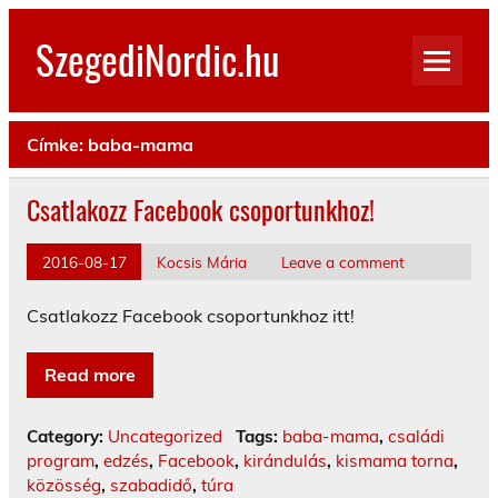
Skip
to
SzegediNordic.hu
content
Szegedi Nordic Walking oldal
Címke:
baba-mama
Csatlakozz Facebook csoportunkhoz!
2016-08-17
Kocsis Mária
Leave a comment
Csatlakozz Facebook csoportunkhoz itt!
Read more
Category:
Uncategorized
Tags:
baba-mama
,
családi
program
,
edzés
,
Facebook
,
kirándulás
,
kismama torna
,
közösség
,
szabadidő
,
túra