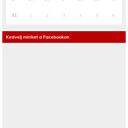
31
1
2
3
4
5
6
Kedvelj minket a Facebookon