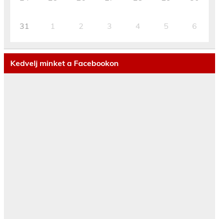
31
1
2
3
4
5
6
Kedvelj minket a Facebookon