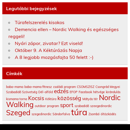
Legutóbbi bejegyzések
Túrafelszerelés kisokos
Demencia ellen – Nordic Walking és egészséges
reggeli!
Nyári zápor, zivatar? Ezt viseld!
Október 9. A Kéktúrázás Napja
A 8 legjobb mozgásfajta 50 felett :-)
Címkék
baba-mama
baba-mama fitnesz
családi program
CSOMSZISZ
Csongrád Megyei
edzés
Szabadidő Szövetség
Dél-alföld
EFOP
Facebook
hétvége
kirándulás
Nordic
Kocsis
közösség
kismama torna
Kéktúra
Mátyás tér
Walking
sport
outdoor
program
szabadidő
szeegedinordic
túra
Szeged
szegedinordic
Sándorfalva
Zsombó
öltözködés