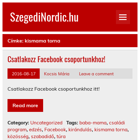
Skip
to
SzegediNordic.hu
content
Szegedi Nordic Walking oldal
Címke:
kismama torna
Csatlakozz Facebook csoportunkhoz!
2016-08-17
Kocsis Mária
Leave a comment
Csatlakozz Facebook csoportunkhoz itt!
Read more
Category:
Uncategorized
Tags:
baba-mama
,
családi
program
,
edzés
,
Facebook
,
kirándulás
,
kismama torna
,
közösség
,
szabadidő
,
túra