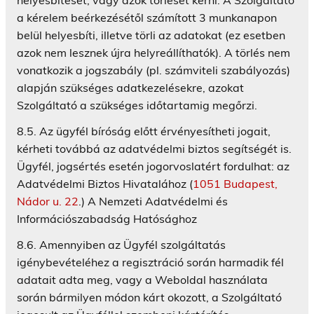
a kérelem beérkezésétől számított 3 munkanapon
belül helyesbíti, illetve törli az adatokat (ez esetben
azok nem lesznek újra helyreállíthatók). A törlés nem
vonatkozik a jogszabály (pl. számviteli szabályozás)
alapján szükséges adatkezelésekre, azokat
Szolgáltató a szükséges időtartamig megőrzi.
8.5. Az ügyfél bíróság előtt érvényesítheti jogait,
kérheti továbbá az adatvédelmi biztos segítségét is.
Ügyfél, jogsértés esetén jogorvoslatért fordulhat: az
Adatvédelmi Biztos Hivatalához (
1051 Budapest,
Nádor u. 22
.) A Nemzeti Adatvédelmi és
Információszabadság Hatósághoz
8.6. Amennyiben az Ügyfél szolgáltatás
igénybevételéhez a regisztráció során harmadik fél
adatait adta meg, vagy a Weboldal használata
során bármilyen módon kárt okozott, a Szolgáltató