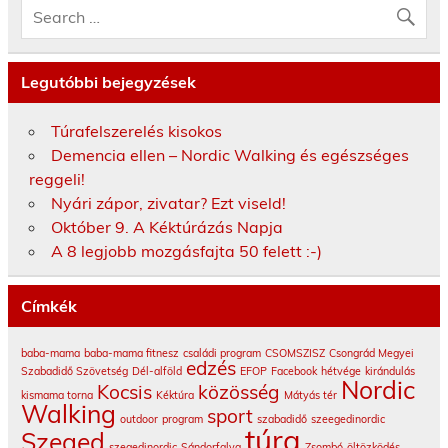
Legutóbbi bejegyzések
Túrafelszerelés kisokos
Demencia ellen – Nordic Walking és egészséges
reggeli!
Nyári zápor, zivatar? Ezt viseld!
Október 9. A Kéktúrázás Napja
A 8 legjobb mozgásfajta 50 felett :-)
Címkék
baba-mama
baba-mama fitnesz
családi program
CSOMSZISZ
Csongrád Megyei
edzés
Szabadidő Szövetség
Dél-alföld
EFOP
Facebook
hétvége
kirándulás
Nordic
Kocsis
közösség
kismama torna
Kéktúra
Mátyás tér
Walking
sport
outdoor
program
szabadidő
szeegedinordic
túra
Szeged
szegedinordic
Sándorfalva
Zsombó
öltözködés