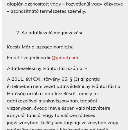
alapján azonosított vagy – közvetlenül vagy közvetve
– azonosítható természetes személy.
Az adatkezelő megnevezése
Kocsis Mária, szegedinordic.hu
Email: szegedinordic
@gmail.com
Adatkezelési nyilvántartási száma: –
A 2011. évi CXII. törvény 65. § (3) a) pontja
értelmében nem vezet adatvédelmi nyilvántartást a
Hatóság arról az adatkezelésről, amely az
adatkezelővel munkaviszonyban, tagsági
viszonyban, óvodai nevelésben való részvételre
irányuló, tanulói vagy tanulószerződéses
jogviszonyban, kollégiumi tagsági viszonyban vagy –
a pénzügyi szervezetek, közüzemi szolgáltatók,