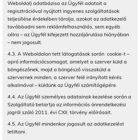
Weboldal) adatbázisa az Ügyfél adatait a
regisztrációval nyújtott ingyenes szolgáltatások
teljesítése érdekében tárolja, azokat az adatkezelő
továbbadni sem reklámfelhasználás, sem egyéb
célra – az Ügyfél kifejezett hozzájárulása hiányában
– nem jogosult.
4.3. A Weboldalon tett látogatások során cookie-t –
apró információcsomagot, amelyet a szerver küld a
böngészőnek, majd a böngésző visszaküld a
szervernek minden, a szerver felé irányított kérés
alkalmával – küldünk az Ügyfél számítógépére.
4.4. Az Ügyfél személyes adatainak kezelése során a
Szolgáltató betartja az információs önrendelkezési
jogról szóló 2011. évi CXII. törvény előírásait.
4.5. Az Ügyfél mindenkor jogosult az adatkezelést
letiltani.