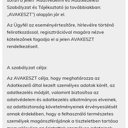
Szabályzat és Tájékoztató (a továbbiakban:
„AVAKESZT”) alapján jár el.
Az Ügyfél az eseményértesítőre, hírlevélre történő
feliratkozással, regisztrációval magára nézve
kötelezőnek fogadja el a jelen AVAKESZT
rendelkezéseit.
A szabályzat célja:
Az AVAKESZT célja, hogy meghatározza az
Adatkezelő által kezelt személyes adatok körét, az
adatkezelés módját, valamint biztosítsa az
adatvédelem és adatkezelés alkotmányos elveinek,
az adatbiztonság követelményeinek érvényesülését
annak érdekében, hogy a felhasználó természetes
személyek magánszférájának a tiszteletben tartása
megvalósuljon az érintettek személyes adatainak