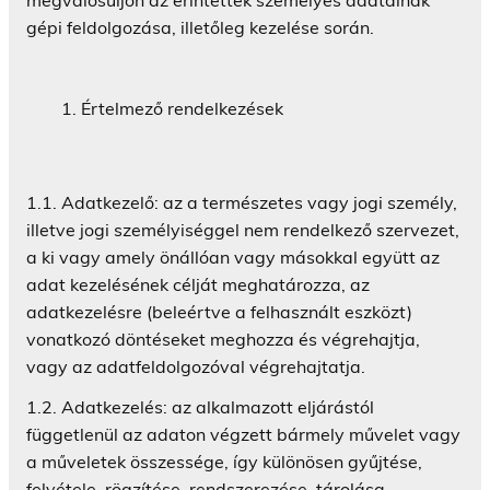
gépi feldolgozása, illetőleg kezelése során.
Értelmező rendelkezések
1.1. Adatkezelő: az a természetes vagy jogi személy,
illetve jogi személyiséggel nem rendelkező szervezet,
a ki vagy amely önállóan vagy másokkal együtt az
adat kezelésének célját meghatározza, az
adatkezelésre (beleértve a felhasznált eszközt)
vonatkozó döntéseket meghozza és végrehajtja,
vagy az adatfeldolgozóval végrehajtatja.
1.2. Adatkezelés: az alkalmazott eljárástól
függetlenül az adaton végzett bármely művelet vagy
a műveletek összessége, így különösen gyűjtése,
felvétele, rögzítése, rendszerezése, tárolása,