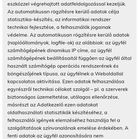
eszközzel végrehajtott adatfeldolgozással kezeljük.
Az automatikusan rögzítésre kerülő adatok célja
statisztika-készítés, az informatikai rendszer
technikai fejlesztése, a felhasználók jogainak
védelme. Az automatikusan rögzítésre kerülő adatok
(naplóállományok, logfile-ok) az alábbiak: az ügyfél
számítógépének dinamikus IP címe, az ügyfél
számítógépének beállításaitól függően az ügyfél által
használt számítógép operációs rendszerének és
böngészőjének típusa, az ügyfélnek a Weboldallal
kapcsolatos aktivitása. Ezen adatok felhasználása
egyrészről technikai célokat szolgál – pl. a szerverek
biztonságos üzemeltetése, utólagos ellenőrzése,
másrészt az Adatkezelő ezen adatokat
oldalhasználati statisztikák készítéséhez, a
felhasználói igények elemzéséhez használja fel a
szolgáltatások színvonalának emelése érdekében. A
fenti adatok az ügyfél azonosítására nem