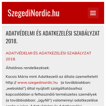
Skip
to
SzegediNordic.hu
content
Szegedi Nordic Walking oldal
ADATVÉDELMI ÉS ADATKEZELÉSI SZABÁLYZAT
2018.
ADATVÉDELMI ÉS ADATKEZELÉSI SZABÁLYZAT
2018.
Általános rendelkezések:
Kocsis Mária mint Adatkezelő az általa üzemeltetett
http://
www.szegedinordic.hu
(a továbbiakban:
„weboldal”) által nyújtott szolgáltatásaihoz
kapcsolódóan a felhasználó természetes személyek
(a továbbiakban: „ügyfél“) valamennyi adatkezelése
során a jelen Adatvédelmi és Adatkezelési