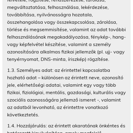
megváltoztatása, felhasználása, lekérdezése,
továbbítása, nyilvánosságra hozatala,
összehangolása vagy összekapcsolása, zárolása,
törlése és megsemmisítése, valamint az adat további
felhasználásának megakadályozása, fénykép-, hang-
vagy képfelvétel készítése, valamint a személy
azonosítására alkalmas fizikai jellemzők (pl. ujj- vagy
tenyérnyomat, DNS-minta, íriszkép) rögzítése.
1.3. Személyes adat: az érintettel kapcsolatba
hozható adat – különösen az érintett neve, azonosító
jele, elérhetőségi adatai, valamint egy vagy több
fizikai, fiziológiai, mentális, gazdasági, kulturális vagy
szociális azonosságára jellemző ismeret -, valamint
az adatból levonható, az érintettre vonatkozó
következtetés.
1.4. Hozzájárulás: az érintett akaratának önkéntes és
határozott kinyilvánítása, amely megfelelő