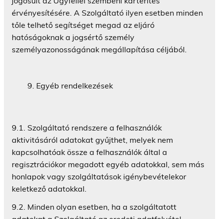
jogosult az Ügyféllel szembeni kártérítés
érvényesítésére. A Szolgáltató ilyen esetben minden
tőle telhető segítséget megad az eljáró
hatóságoknak a jogsértő személy
személyazonosságának megállapítása céljából.
Egyéb rendelkezések
9.1. Szolgáltató rendszere a felhasználók
aktivitásáról adatokat gyűjthet, melyek nem
kapcsolhatóak össze a felhasználók által a
regisztrációkor megadott egyéb adatokkal, sem más
honlapok vagy szolgáltatások igénybevételekor
keletkező adatokkal.
9.2. Minden olyan esetben, ha a szolgáltatott
adatokat a Szolgáltató az eredeti adatfelvétel