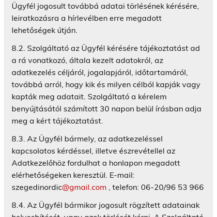
Ügyfél jogosult továbbá adatai törlésének kérésére,
leiratkozásra a hírlevélben erre megadott
lehetőségek útján.
8.2. Szolgáltató az Ügyfél kérésére tájékoztatást ad
a rá vonatkozó, általa kezelt adatokról, az
adatkezelés céljáról, jogalapjáról, időtartamáról,
továbbá arról, hogy kik és milyen célból kapják vagy
kapták meg adatait. Szolgáltató a kérelem
benyújtásától számított 30 napon belül írásban adja
meg a kért tájékoztatást.
8.3. Az Ügyfél bármely, az adatkezeléssel
kapcsolatos kérdéssel, illetve észrevétellel az
Adatkezelőhöz fordulhat a honlapon megadott
elérhetőségeken keresztül. E-mail:
szegedinordic
@gmail.com
, telefon: 06-20/96 53 966
8.4. Az Ügyfél bármikor jogosult rögzített adatainak
helyesbítését, vagy azok törlését kérni. A Szolgáltató