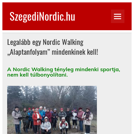
Skip
to
SzegediNordic.hu
content
Szegedi Nordic Walking oldal
Legalább egy Nordic Walking
„Alaptanfolyam” mindenkinek kell!
A Nordic Walking tényleg mindenki sportja,
nem kell túlbonyolítani.