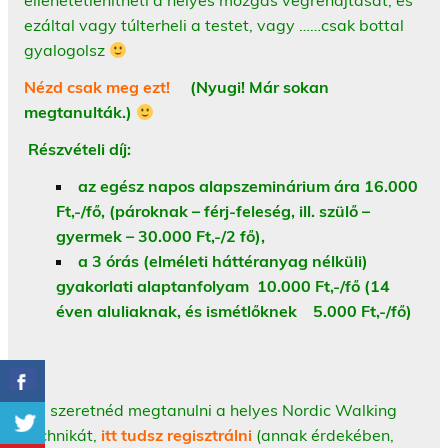
ellehetetlenítheti a helyes mozgás végrehajtását, és
ezáltal vagy túlterheli a testet, vagy ……csak bottal
gyalogolsz
Nézd csak meg ezt!
(Nyugi! Már sokan
megtanulták.)
Részvételi díj:
az egész napos alapszeminárium ára 16.000
Ft,-/fő, (p
ároknak – férj-feleség, ill. szülő –
gyermek – 30.000 Ft,-/2 fő),
a 3 órás (elméleti háttéranyag nélküli)
gyakorlati alaptanfolyam 10.000 Ft,-/fő (14
éven aluliaknak, és ismétlőknek 5.000 Ft,-/fő)
Ha szeretnéd megtanulni a helyes Nordic Walking
technikát,
itt tudsz regisztrálni
(annak érdekében,