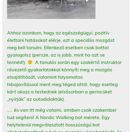
Ahhoz azonban, hogy az egészségügyi, pozitív
élettani hatásokat elérje, ezt a speciális mozgást
meg kell tanulni. Ellenkező esetben csak bottal
gyalogolsz (persze, az is jobb, mint ha azt se
tennéd!).
A tanulás során egy szakértő instruktor
rávezető gyakorlatokkal könnyíti meg a mozgás
elsajátítását, valamint folyamatos
hibajavítással ment meg téged attól, hogy esetleg
kárt okozz a testednek (elsősorban a gerincüket
„nyírják” az autodidakták).
….. és van itt még valami, amiben csak szakember
tud segíteni! A Nordic Walking bot mérete. Egy
helytelenül megválasztott hosszúságú bot