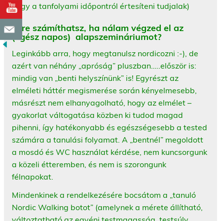
hogy a tanfolyami időpontról értesíteni tudjalak)
Mire számíthatsz, ha nálam végzed el az
(egész napos) alapszemináriumot?
Leginkább arra, hogy megtanulsz nordicozni :-), de
azért van néhány „apróság” pluszban…..először is:
mindig van „benti helyszínünk” is! Egyrészt az
elméleti háttér megismerése során kényelmesebb,
másrészt nem elhanyagolható, hogy az elmélet –
gyakorlat váltogatása közben ki tudod magad
pihenni, így hatékonyabb és egészségesebb a tested
számára a tanulási folyamat. A „bentnél” megoldott
a mosdó és WC használat kérdése, nem kuncsorgunk
a közeli étteremben, és nem is szorongunk
félnapokat.
Mindenkinek a rendelkezésére bocsátom a „tanuló
Nordic Walking botot” (amelynek a mérete állítható,
változtatható az egyéni testmagasság, testsúly,