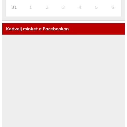
31
1
2
3
4
5
6
Kedvelj minket a Facebookon