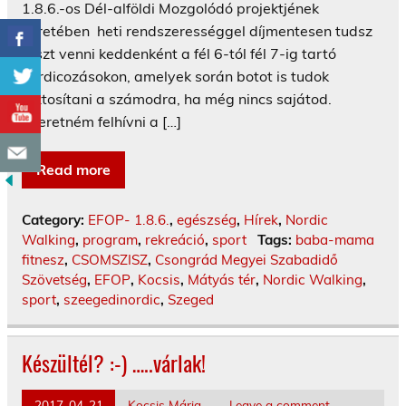
1.8.6.-os Dél-alföldi Mozgolódó projektjének
keretében heti rendszerességgel díjmentesen tudsz
részt venni keddenként a fél 6-tól fél 7-ig tartó
nordicozásokon, amelyek során botot is tudok
biztosítani a számodra, ha még nincs sajátod.
Szeretném felhívni a […]
Read more
Category:
EFOP- 1.8.6.
,
egészség
,
Hírek
,
Nordic
Walking
,
program
,
rekreáció
,
sport
Tags:
baba-mama
fitnesz
,
CSOMSZISZ
,
Csongrád Megyei Szabadidő
Szövetség
,
EFOP
,
Kocsis
,
Mátyás tér
,
Nordic Walking
,
sport
,
szeegedinordic
,
Szeged
Készültél? :-) …..várlak!
2017-04-21
Kocsis Mária
Leave a comment