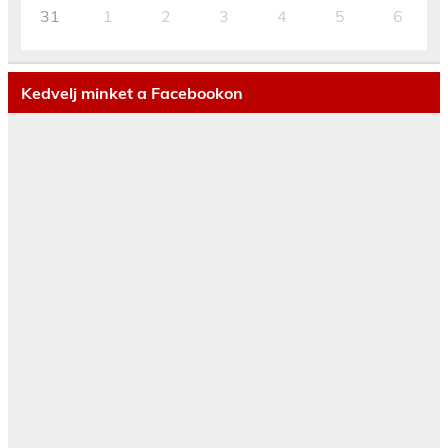
31
1
2
3
4
5
6
Kedvelj minket a Facebookon