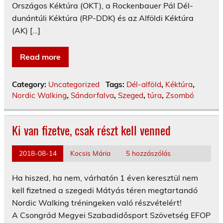
Országos Kéktúra (OKT), a Rockenbauer Pál Dél-
dunántúli Kéktúra (RP-DDK) és az Alföldi Kéktúra
(AK) […]
Read more
Category:
Uncategorized
Tags:
Dél-alföld
,
Kéktúra
,
Nordic Walking
,
Sándorfalva
,
Szeged
,
túra
,
Zsombó
Ki van fizetve, csak részt kell venned
2018-08-14
Kocsis Mária
5 hozzászólás
Ha hiszed, ha nem, várhatón 1 éven keresztül nem
kell fizetned a szegedi Mátyás téren megtartandó
Nordic Walking tréningeken való részvételért!
A Csongrád Megyei Szabadidősport Szövetség EFOP