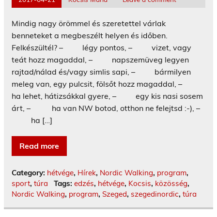
Mindig nagy örömmel és szeretettel várlak
benneteket a megbeszélt helyen és időben.
Felkészültél? – légy pontos, – vizet, vagy
teát hozz magaddal, – napszemüveg legyen
rajtad/nálad és/vagy simlis sapi, – bármilyen
meleg van, egy pulcsit, fölsőt hozz magaddal, –
ha lehet, hátizsákkal gyere, – egy kis nasi sosem
árt, – ha van NW botod, otthon ne felejtsd :-), –
ha […]
Read more
Category:
hétvége
,
Hírek
,
Nordic Walking
,
program
,
sport
,
túra
Tags:
edzés
,
hétvége
,
Kocsis
,
közösség
,
Nordic Walking
,
program
,
Szeged
,
szegedinordic
,
túra