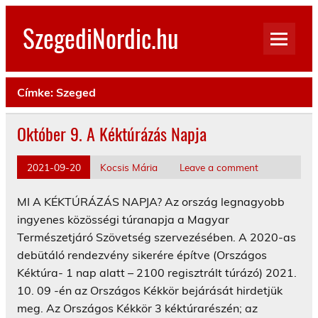
Skip
to
SzegediNordic.hu
content
Szegedi Nordic Walking oldal
Címke:
Szeged
Október 9. A Kéktúrázás Napja
2021-09-20
Kocsis Mária
Leave a comment
MI A KÉKTÚRÁZÁS NAPJA? Az ország legnagyobb
ingyenes közösségi túranapja a Magyar
Természetjáró Szövetség szervezésében. A 2020-as
debütáló rendezvény sikerére építve (Országos
Kéktúra- 1 nap alatt – 2100 regisztrált túrázó) 2021.
10. 09 -én az Országos Kékkör bejárását hirdetjük
meg. Az Országos Kékkör 3 kéktúrarészén; az