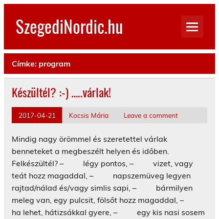
Skip
to
SzegediNordic.hu
content
Szegedi Nordic Walking oldal
Címke:
program
Készültél? :-) …..várlak!
2017-04-21
Kocsis Mária
Leave a comment
Mindig nagy örömmel és szeretettel várlak
benneteket a megbeszélt helyen és időben.
Felkészültél? – légy pontos, – vizet, vagy
teát hozz magaddal, – napszemüveg legyen
rajtad/nálad és/vagy simlis sapi, – bármilyen
meleg van, egy pulcsit, fölsőt hozz magaddal, –
ha lehet, hátizsákkal gyere, – egy kis nasi sosem