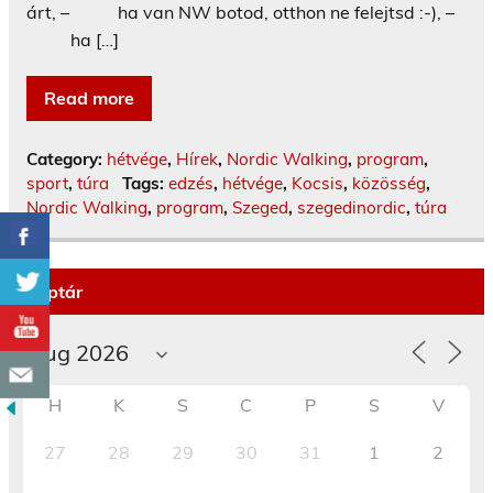
árt, – ha van NW botod, otthon ne felejtsd :-), –
ha […]
Read more
Category:
hétvége
,
Hírek
,
Nordic Walking
,
program
,
sport
,
túra
Tags:
edzés
,
hétvége
,
Kocsis
,
közösség
,
Nordic Walking
,
program
,
Szeged
,
szegedinordic
,
túra
Naptár
H
K
S
C
P
S
V
27
28
29
30
31
1
2