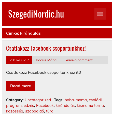
Skip
to
SzegediNordic.hu
content
Szegedi Nordic Walking oldal
Címke:
kirándulás
Csatlakozz Facebook csoportunkhoz!
2016-08-17
Kocsis Mária
Leave a comment
Csatlakozz Facebook csoportunkhoz itt!
Read more
Category:
Uncategorized
Tags:
baba-mama
,
családi
program
,
edzés
,
Facebook
,
kirándulás
,
kismama torna
,
közösség
,
szabadidő
,
túra