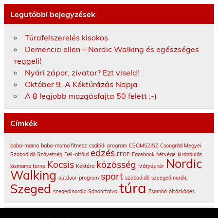
Legutóbbi bejegyzések
Túrafelszerelés kisokos
Demencia ellen – Nordic Walking és egészséges
reggeli!
Nyári zápor, zivatar? Ezt viseld!
Október 9. A Kéktúrázás Napja
A 8 legjobb mozgásfajta 50 felett :-)
Címkék
baba-mama
baba-mama fitnesz
családi program
CSOMSZISZ
Csongrád Megyei
edzés
Szabadidő Szövetség
Dél-alföld
EFOP
Facebook
hétvége
kirándulás
Nordic
Kocsis
közösség
kismama torna
Kéktúra
Mátyás tér
Walking
sport
outdoor
program
szabadidő
szeegedinordic
túra
Szeged
szegedinordic
Sándorfalva
Zsombó
öltözködés