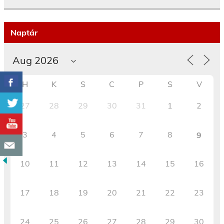
Naptár
H
K
S
C
P
S
V
27
28
29
30
31
1
2
3
4
5
6
7
8
9
10
11
12
13
14
15
16
17
18
19
20
21
22
23
24
25
26
27
28
29
30