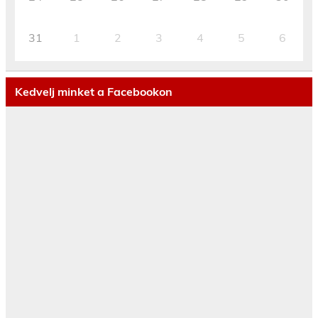
31
1
2
3
4
5
6
Kedvelj minket a Facebookon