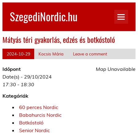
Skip
to
SzegediNordic.hu
content
Szegedi Nordic Walking oldal
Mátyás téri gyakorlás, edzés és botkóstoló
2024-10-29
Kocsis Mária
Leave a comment
Időpont
Map Unavailable
Date(s) - 29/10/2024
17:30 - 18:30
Kategóriák
60 perces Nordic
Babahurcis Nordic
Botkóstoló
Senior Nordic