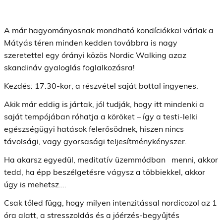
A már hagyományosnak mondható kondíciókkal várlak a
Mátyás téren minden kedden továbbra is nagy
szeretettel egy órányi közös Nordic Walking azaz
skandináv gyaloglás foglalkozásra!
Kezdés: 17.30-kor, a részvétel saját bottal ingyenes.
Akik már eddig is jártak, jól tudják, hogy itt mindenki a
saját tempójában róhatja a köröket – így a testi-lelki
egészségügyi hatások felerősödnek, hiszen nincs
távolsági, vagy gyorsasági teljesítménykényszer.
Ha akarsz egyedül, meditatív üzemmódban menni, akkor
tedd, ha épp beszélgetésre vágysz a többiekkel, akkor
úgy is mehetsz….
Csak tőled függ, hogy milyen intenzitással nordicozol az 1
óra alatt, a stresszoldás és a jóérzés-begyűjtés