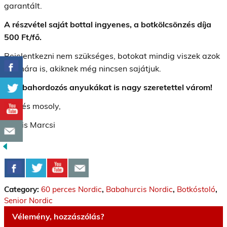
garantált.
A részvétel saját bottal ingyenes, a botkölcsönzés díja
500 Ft/fő.
Bejelentkezni nem szükséges, botokat mindig viszek azok
számára is, akiknek még nincsen sajátjuk.
A babahordozós anyukákat is nagy szeretettel várom!
Üdv és mosoly,
Kocsis Marcsi
Category:
60 perces Nordic
,
Babahurcis Nordic
,
Botkóstoló
,
Senior Nordic
Vélemény, hozzászólás?