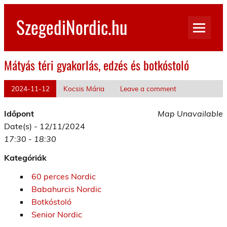
Skip
to
SzegediNordic.hu
content
Szegedi Nordic Walking oldal
Mátyás téri gyakorlás, edzés és botkóstoló
2024-11-12
Kocsis Mária
Leave a comment
Időpont
Map Unavailable
Date(s) - 12/11/2024
17:30 - 18:30
Kategóriák
60 perces Nordic
Babahurcis Nordic
Botkóstoló
Senior Nordic