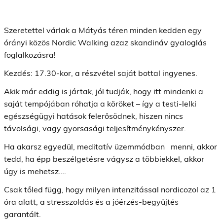
Szeretettel várlak a Mátyás téren minden kedden egy
órányi közös Nordic Walking azaz skandináv gyaloglás
foglalkozásra!
Kezdés: 17.30-kor, a részvétel saját bottal ingyenes.
Akik már eddig is jártak, jól tudják, hogy itt mindenki a
saját tempójában róhatja a köröket – így a testi-lelki
egészségügyi hatások felerősödnek, hiszen nincs
távolsági, vagy gyorsasági teljesítménykényszer.
Ha akarsz egyedül, meditatív üzemmódban menni, akkor
tedd, ha épp beszélgetésre vágysz a többiekkel, akkor
úgy is mehetsz….
Csak tőled függ, hogy milyen intenzitással nordicozol az 1
óra alatt, a stresszoldás és a jóérzés-begyűjtés
garantált.