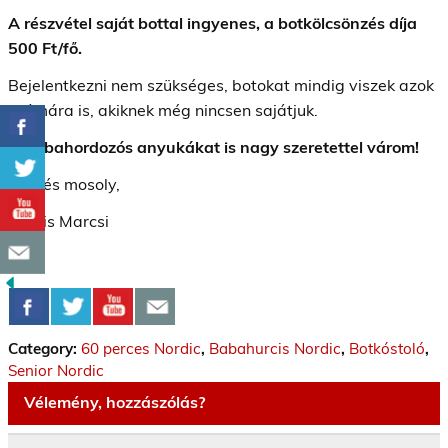
A részvétel saját bottal ingyenes, a botkölcsönzés díja
500 Ft/fő.
Bejelentkezni nem szükséges, botokat mindig viszek azok
számára is, akiknek még nincsen sajátjuk.
A babahordozós anyukákat is nagy szeretettel várom!
Üdv és mosoly,
Kocsis Marcsi
Category:
60 perces Nordic
,
Babahurcis Nordic
,
Botkóstoló
,
Senior Nordic
Vélemény, hozzászólás?