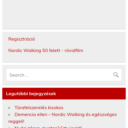
Regisztráció
Nordic Walking 50 felett - rövidfilm
Legutóbbi bejegyzések
Túrafelszerelés kisokos
Demencia ellen – Nordic Walking és egészséges
reggeli!
Nyári zápor, zivatar? Ezt viseld!