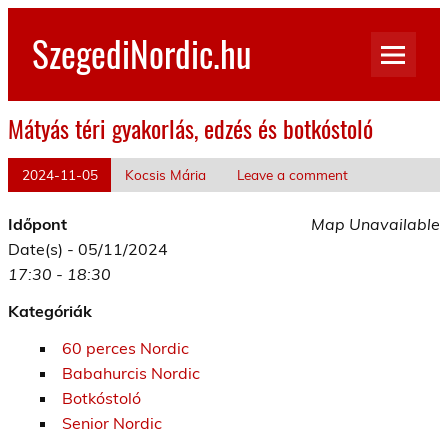
Skip
to
SzegediNordic.hu
content
Szegedi Nordic Walking oldal
Mátyás téri gyakorlás, edzés és botkóstoló
2024-11-05
Kocsis Mária
Leave a comment
Időpont
Map Unavailable
Date(s) - 05/11/2024
17:30 - 18:30
Kategóriák
60 perces Nordic
Babahurcis Nordic
Botkóstoló
Senior Nordic