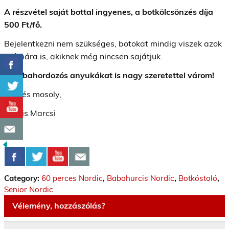
A részvétel saját bottal ingyenes, a botkölcsönzés díja
500 Ft/fő.
Bejelentkezni nem szükséges, botokat mindig viszek azok
számára is, akiknek még nincsen sajátjuk.
A babahordozós anyukákat is nagy szeretettel várom!
Üdv és mosoly,
Kocsis Marcsi
Category:
60 perces Nordic
,
Babahurcis Nordic
,
Botkóstoló
,
Senior Nordic
Vélemény, hozzászólás?