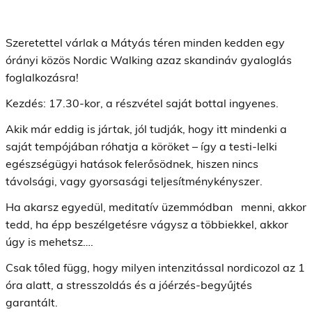
Szeretettel várlak a Mátyás téren minden kedden egy
órányi közös Nordic Walking azaz skandináv gyaloglás
foglalkozásra!
Kezdés: 17.30-kor, a részvétel saját bottal ingyenes.
Akik már eddig is jártak, jól tudják, hogy itt mindenki a
saját tempójában róhatja a köröket – így a testi-lelki
egészségügyi hatások felerősödnek, hiszen nincs
távolsági, vagy gyorsasági teljesítménykényszer.
Ha akarsz egyedül, meditatív üzemmódban menni, akkor
tedd, ha épp beszélgetésre vágysz a többiekkel, akkor
úgy is mehetsz….
Csak tőled függ, hogy milyen intenzitással nordicozol az 1
óra alatt, a stresszoldás és a jóérzés-begyűjtés
garantált.