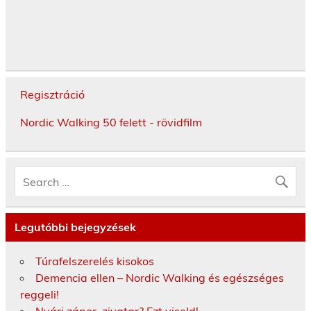
Regisztráció
Nordic Walking 50 felett - rövidfilm
Legutóbbi bejegyzések
Túrafelszerelés kisokos
Demencia ellen – Nordic Walking és egészséges
reggeli!
Nyári zápor, zivatar? Ezt viseld!