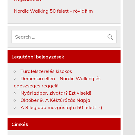
Nordic Walking 50 felett - rövidfilm
Legutóbbi bejegyzések
Túrafelszerelés kisokos
Demencia ellen – Nordic Walking és
egészséges reggeli!
Nyári zápor, zivatar? Ezt viseld!
Október 9. A Kéktúrázás Napja
A 8 legjobb mozgásfajta 50 felett :-)
Címkék