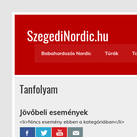
Skip
to
content
SzegediNordic.hu
Szegedi Nordic Walking oldal
Babahordozós Nordic
Túrák
T
Tanfolyam
Jövőbeli események
<li>Nincs esemény ebben a kategóriában</li>