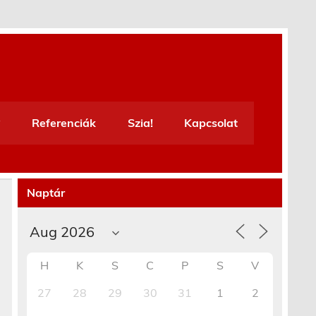
Referenciák
Szia!
Kapcsolat
Naptár
H
K
S
C
P
S
V
27
28
29
30
31
1
2