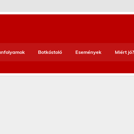
anfolyamok
Botkóstoló
Események
Miért jó?