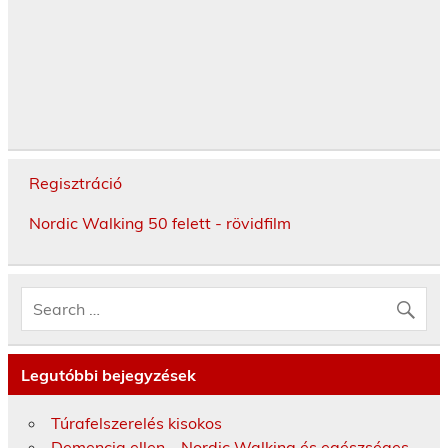
Regisztráció
Nordic Walking 50 felett - rövidfilm
Legutóbbi bejegyzések
Túrafelszerelés kisokos
Demencia ellen – Nordic Walking és egészséges