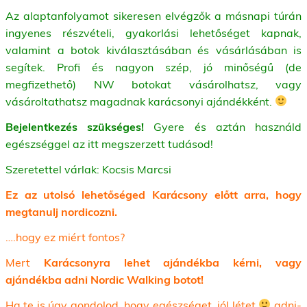
Az alaptanfolyamot sikeresen elvégzők a másnapi túrán
ingyenes részvételi, gyakorlási lehetőséget kapnak,
valamint a botok kiválasztásában és vásárlásában is
segítek. Profi és nagyon szép, jó minőségű (de
megfizethető) NW botokat vásárolhatsz, vagy
vásároltathatsz magadnak karácsonyi ajándékként.
Bejelentkezés szükséges!
Gyere és aztán használd
egészséggel az itt megszerzett tudásod!
Szeretettel várlak: Kocsis Marcsi
Ez az utolsó lehetőséged Karácsony előtt arra, hogy
megtanulj nordicozni.
….hogy ez miért fontos?
Mert
Karácsonyra lehet ajándékba kérni, vagy
ajándékba adni Nordic Walking botot!
Ha te is úgy gondolod, hogy egészséget, jól létet
adni-