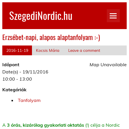
Skip
to
SzegediNordic.hu
content
Szegedi Nordic Walking oldal
Erzsébet-napi, alapos alaptanfolyam :-)
2016-11-19
Kocsis Mária
Leave a comment
Időpont
Map Unavailable
Date(s) - 19/11/2016
10:00 - 13:00
Kategóriák
Tanfolyam
A
3 órás, kizárólag gyakorlati oktatás
(!) célja a Nordic