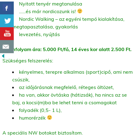
Nyitott tenyér megtanulása
……és már nordicozunk is!
Nordic Walking – az egyéni tempó kialakítása,
megtapasztalása, gyakorlás
levezetés, nyújtás
A tanfolyam ára: 5.000 Ft/fő, 14 éves kor alatt 2.500 Ft.
Szükséges felszerelés:
kényelmes, terepre alkalmas (sport)cipő, ami nem
csúszik,
az időjárásnak megfelelő, réteges öltözet,
ha van, akkor övtáska (hátizsák), ha nincs az se
baj, a kocsi(m)ba be lehet tenni a csomagokat
folyadék (0,5- 1 L),
humorérzék
A speciális NW botokat biztosítom.