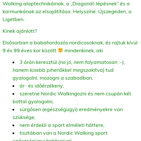
Walking alaptechnikáinak, a „Diagonál-lépésnek” és a
karmunkának az elsajátítása. Helyszíne: Újszegeden, a
Ligetben.
Kinek ajánlott?
Elsősorban a babahordozós nordicosoknak, és rajtuk kívül
9 és 99 éves kor között
mindenkinek, aki
3 órán keresztül
(na jó, nem folyamatosan :-),
hanem kisebb pihenőkkel megszakítva)
tud
gyalogolni, mozogni a szabadban,
ár- és időérzékeny,
szeretne Nordic Walkingozni és nem csupán két
bottal gyalogolni,
sürgősen (egészségügyi) eredményekre van
szüksége,
nem érdekli a sport elméleti háttere,
tisztában van a Nordic Walking sport
egészségügyi hatásaival,