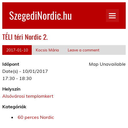
Skip
to
SzegediNordic.hu
content
Szegedi Nordic Walking oldal
TÉLI téri Nordic 2.
2017-01-10
Kocsis Mária
Leave a comment
Időpont
Map Unavailable
Date(s) - 10/01/2017
17:30 - 18:30
Helyszín
Alsóvárosi templomkert
Kategóriák
60 perces Nordic