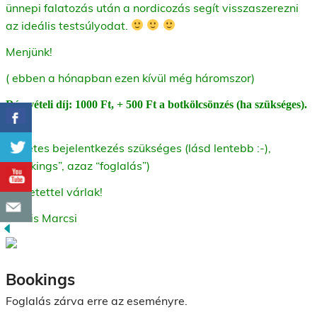
ünnepi falatozás után a nordicozás segít visszaszerezni
az ideális testsúlyodat.
Menjünk!
( ebben a hónapban ezen kívül még háromszor)
Részvételi díj: 1000 Ft, + 500 Ft a botkölcsönzés (ha szükséges).
Előzetes bejelentkezés szükséges (lásd lentebb :-),
“Bookings”, azaz “foglalás”)
Szeretettel várlak!
Kocsis Marcsi
Bookings
Foglalás zárva erre az eseményre.