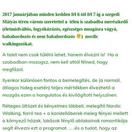
2017 januárjában minden kedden fél 6-tól fél 7-ig a szegedi
Mátyás téren várom szeretettel a télen is szabadba merészkedő
(életmódváltós, fogyókúrázós, egészséges mozgásra vágyó,
babahordozós és nem babahordozós
) nordic
walkingozókat.
A telet nem csak túlélni lehet, hanem élvezni is! Ha a
szabadban mozogsz, nem kell attól félned, hogy
megfázol.
Ilyenkor különösen fontos a bemelegítés, de (a normál,
átlagos hideg esetén) teljes mértékben élvezhető a
mozgás ezen a hangulatos és kivilágított helyszínen.
Réteges öltözet és kényelmes lábbeli, melegítő Nordic
Walking, forró tea + a kandelláberek meleg fényei mellett
a környező házak, lakások fénylő ablakainak romantikája
segít élvezni ezt a programot. …..és a tudat, hogy az