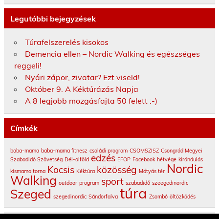
Legutóbbi bejegyzések
Túrafelszerelés kisokos
Demencia ellen – Nordic Walking és egészséges
reggeli!
Nyári zápor, zivatar? Ezt viseld!
Október 9. A Kéktúrázás Napja
A 8 legjobb mozgásfajta 50 felett :-)
Címkék
baba-mama
baba-mama fitnesz
családi program
CSOMSZISZ
Csongrád Megyei
edzés
Szabadidő Szövetség
Dél-alföld
EFOP
Facebook
hétvége
kirándulás
Nordic
Kocsis
közösség
kismama torna
Kéktúra
Mátyás tér
Walking
sport
outdoor
program
szabadidő
szeegedinordic
túra
Szeged
szegedinordic
Sándorfalva
Zsombó
öltözködés