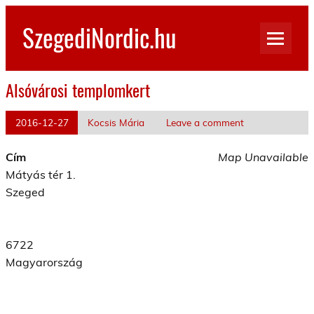
Skip
to
SzegediNordic.hu
content
Szegedi Nordic Walking oldal
Alsóvárosi templomkert
2016-12-27
Kocsis Mária
Leave a comment
Cím
Map Unavailable
Mátyás tér 1.
Szeged
6722
Magyarország