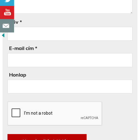
Név
*
E-mail cím
*
Honlap