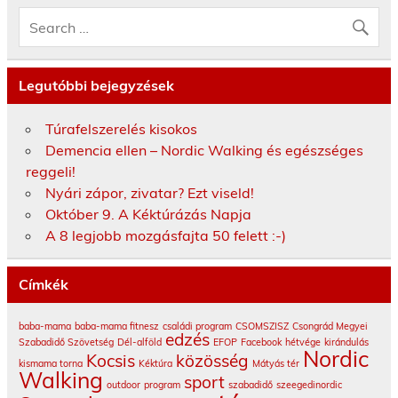
Legutóbbi bejegyzések
Túrafelszerelés kisokos
Demencia ellen – Nordic Walking és egészséges
reggeli!
Nyári zápor, zivatar? Ezt viseld!
Október 9. A Kéktúrázás Napja
A 8 legjobb mozgásfajta 50 felett :-)
Címkék
baba-mama
baba-mama fitnesz
családi program
CSOMSZISZ
Csongrád Megyei
edzés
Szabadidő Szövetség
Dél-alföld
EFOP
Facebook
hétvége
kirándulás
Nordic
Kocsis
közösség
kismama torna
Kéktúra
Mátyás tér
Walking
sport
outdoor
program
szabadidő
szeegedinordic