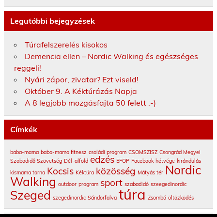
Legutóbbi bejegyzések
Túrafelszerelés kisokos
Demencia ellen – Nordic Walking és egészséges
reggeli!
Nyári zápor, zivatar? Ezt viseld!
Október 9. A Kéktúrázás Napja
A 8 legjobb mozgásfajta 50 felett :-)
Címkék
baba-mama
baba-mama fitnesz
családi program
CSOMSZISZ
Csongrád Megyei
edzés
Szabadidő Szövetség
Dél-alföld
EFOP
Facebook
hétvége
kirándulás
Nordic
Kocsis
közösség
kismama torna
Kéktúra
Mátyás tér
Walking
sport
outdoor
program
szabadidő
szeegedinordic
túra
Szeged
szegedinordic
Sándorfalva
Zsombó
öltözködés