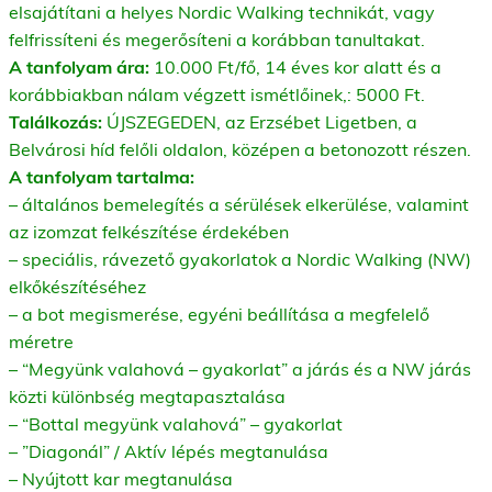
elsajátítani a helyes Nordic Walking technikát, vagy
felfrissíteni és megerősíteni a korábban tanultakat.
A tanfolyam ára:
10.000 Ft/fő, 14 éves kor alatt és a
korábbiakban nálam végzett ismétlőinek,: 5000 Ft.
Találkozás:
ÚJSZEGEDEN, az Erzsébet Ligetben, a
Belvárosi híd felőli oldalon, középen a betonozott részen.
A tanfolyam tartalma:
– általános bemelegítés a sérülések elkerülése, valamint
az izomzat felkészítése érdekében
– speciális, rávezető gyakorlatok a Nordic Walking (NW)
elkőkészítéséhez
– a bot megismerése, egyéni beállítása a megfelelő
méretre
– “Megyünk valahová – gyakorlat” a járás és a NW járás
közti különbség megtapasztalása
– “Bottal megyünk valahová” – gyakorlat
– ”Diagonál” / Aktív lépés megtanulása
– Nyújtott kar megtanulása