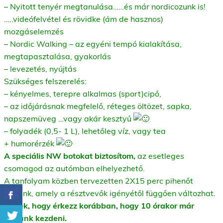
– Nyitott tenyér megtanulása……és már nordicozunk is!
…..videófelvétel és rövidke (ám de hasznos)
mozgáselemzés
– Nordic Walking – az egyéni tempó kialakítása,
megtapasztalása, gyakorlás
– levezetés, nyújtás
Szükséges felszerelés:
– kényelmes, terepre alkalmas (sport)cipő,
– az időjárásnak megfelelő, réteges öltözet, sapka,
napszemüveg …vagy akár kesztyű
– folyadék (0,5- 1 L), lehetőleg víz, vagy tea
+ humorérzék
A speciális NW botokat biztosítom,
az esetleges
csomagod az autómban elhelyezhető.
A tanfolyam közben tervezetten 2X15 perc pihenőt
tartunk, amely a résztvevők igényétől függően változhat.
Kérlek, hogy érkezz korábban, hogy 10 órakor már
tudjunk kezdeni.