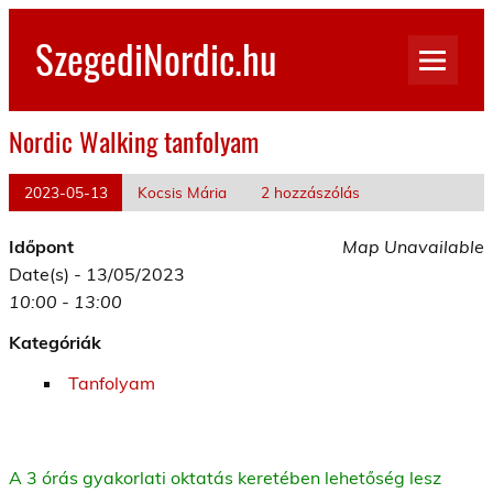
Skip
to
SzegediNordic.hu
content
Szegedi Nordic Walking oldal
Nordic Walking tanfolyam
2023-05-13
Kocsis Mária
2 hozzászólás
Időpont
Map Unavailable
Date(s) - 13/05/2023
10:00 - 13:00
Kategóriák
Tanfolyam
A 3 órás gyakorlati oktatás keretében lehetőség lesz