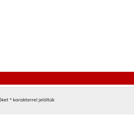
őket
*
karakterrel jelöltük