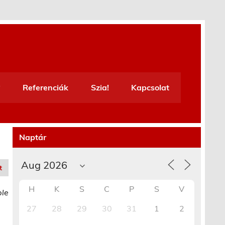
Referenciák
Szia!
Kapcsolat
Naptár
t
H
K
S
C
P
S
V
ble
27
28
29
30
31
1
2