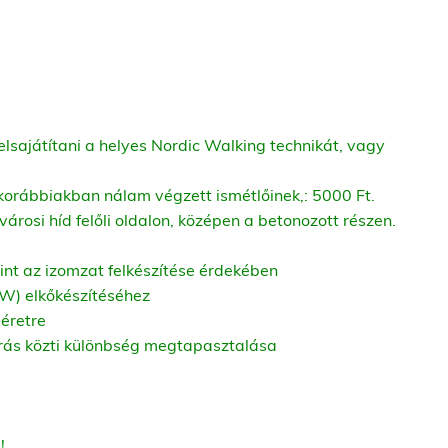
elsajátítani a helyes Nordic Walking technikát, vagy
 korábbiakban nálam végzett ismétlőinek,: 5000 Ft.
rosi híd felőli oldalon, középen a betonozott részen.
int az izomzat felkészítése érdekében
NW) elkőkészítéséhez
méretre
árás közti különbség megtapasztalása
!