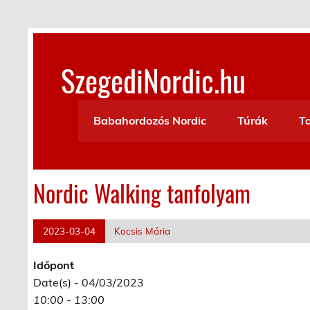
Skip
to
content
SzegediNordic.hu
Szegedi Nordic Walking oldal
Babahordozós Nordic
Túrák
T
Nordic Walking tanfolyam
2023-03-04
Kocsis Mária
Időpont
Date(s) - 04/03/2023
10:00 - 13:00