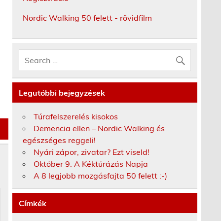
Nordic Walking 50 felett - rövidfilm
Legutóbbi bejegyzések
Túrafelszerelés kisokos
Demencia ellen – Nordic Walking és
egészséges reggeli!
Nyári zápor, zivatar? Ezt viseld!
Október 9. A Kéktúrázás Napja
A 8 legjobb mozgásfajta 50 felett :-)
Címkék