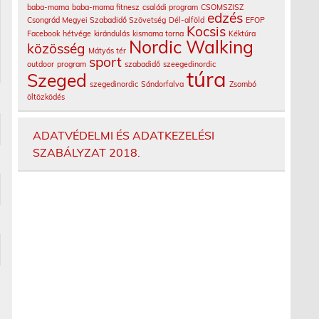
baba-mama
baba-mama fitnesz
családi program
CSOMSZISZ
edzés
Csongrád Megyei Szabadidő Szövetség
Dél-alföld
EFOP
Kocsis
Facebook
hétvége
kirándulás
kismama torna
Kéktúra
Nordic Walking
közösség
Mátyás tér
sport
outdoor
program
szabadidő
szeegedinordic
túra
Szeged
szegedinordic
Sándorfalva
Zsombó
öltözködés
ADATVÉDELMI ÉS ADATKEZELÉSI
SZABÁLYZAT 2018.