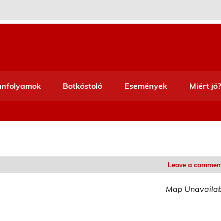
anfolyamok
Botkóstoló
Események
Miért jó?
Leave a commen
Map Unavaila