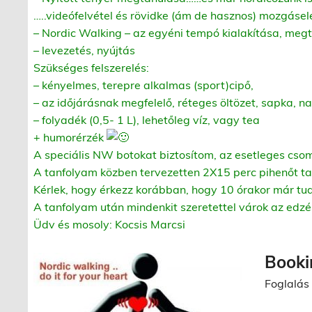
…..videófelvétel és rövidke (ám de hasznos) mozgáse
– Nordic Walking – az egyéni tempó kialakítása, meg
– levezetés, nyújtás
Szükséges felszerelés:
– kényelmes, terepre alkalmas (sport)cipő,
– az időjárásnak megfelelő, réteges öltözet, sapka,
– folyadék (0,5- 1 L), lehetőleg víz, vagy tea
+ humorérzék
A speciális NW botokat biztosítom, az esetleges cs
A tanfolyam közben tervezetten 2X15 perc pihenőt ta
Kérlek, hogy érkezz korábban, hogy 10 órakor már tud
A tanfolyam után mindenkit szeretettel várok az edzé
Üdv és mosoly: Kocsis Marcsi
Booki
Foglalás