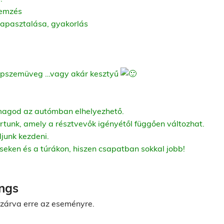
lemzés
tapasztalása, gyakorlás
 napszemüveg …vagy akár kesztyű
omagod az autómban elhelyezhető.
rtunk, amely a résztvevők igényétől függően változhat.
junk kezdeni.
seken és a túrákon, hiszen csapatban sokkal jobb!
ngs
 zárva erre az eseményre.