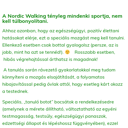
A Nordic Walking tényleg mindenki sportja, nem
kell túlbonyolítani.
Ahhoz azonban, hogy az egészségügyi, pozitív élettani
hatásokat elérje, ezt a speciális mozgást meg kell tanulni.
Ellenkező esetben csak bottal gyalogolsz (persze, az is
jobb, mint ha azt se tennéd!).
Rosszabb esetben,
hibás végrehajtással árthatsz is magadnak!
A tanulás során rávezető gyakorlatokkal meg tudom
könnyíteni a mozgás elsajátítását, a folyamatos
hibajavítással pedig óvlak attól, hogy esetleg kárt okozz
a testednek.
Speciális, „tanuló botot” bocsátok a rendelkezésedre
(amelynek a mérete állítható, változtatható az egyéni
testmagasság, testsúly, egészségügyi panaszok,
edzettségi állapot és lépéshossz függvényében), ezzel