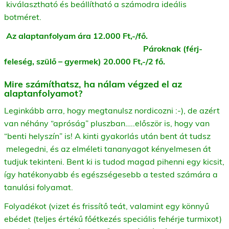
kiválasztható és beállítható a számodra ideális
botméret.
Az alaptanfolyam ára 12.000 Ft,-/fő.
Pároknak (férj-
feleség, szülő – gyermek) 20.000 Ft,-/2 fő.
Mire számíthatsz, ha nálam végzed el az
alaptanfolyamot?
Leginkább arra, hogy megtanulsz nordicozni :-), de azért
van néhány “apróság” pluszban…..először is, hogy van
“benti helyszín” is! A kinti gyakorlás után bent át tudsz
melegedni, és az elméleti tananyagot kényelmesen át
tudjuk tekinteni. Bent ki is tudod magad pihenni egy kicsit,
így hatékonyabb és egészségesebb a tested számára a
tanulási folyamat.
Folyadékot (vizet és frissítő teát, valamint egy könnyű
ebédet (teljes értékű főétkezés speciális fehérje turmixot)