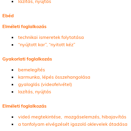
lazítás, nyújtás
Ebéd
Elméleti foglalkozás
technikai ismeretek folytatása
“nyújtott kar”, “nyitott kéz”
Gyakorlati foglalkozás
bemelegítés
karmunka, lépés összehangolása
gyaloglás (videofelvétel)
lazítás, nyújtás
Elméleti foglalkozás
videó megtekintése, mozgáselemzés, hibajavítás
a tanfolyam elvégzését igazoló oklevelek átadása