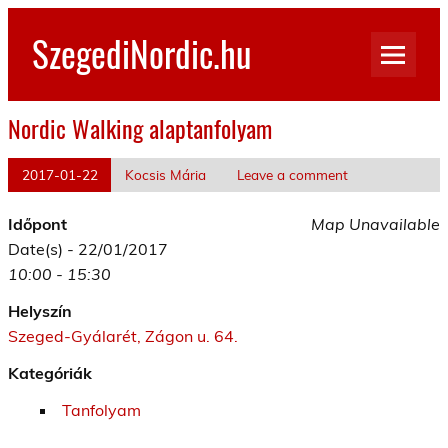
Skip
to
SzegediNordic.hu
content
Szegedi Nordic Walking oldal
Nordic Walking alaptanfolyam
2017-01-22
Kocsis Mária
Leave a comment
Időpont
Map Unavailable
Date(s) - 22/01/2017
10:00 - 15:30
Helyszín
Szeged-Gyálarét, Zágon u. 64.
Kategóriák
Tanfolyam