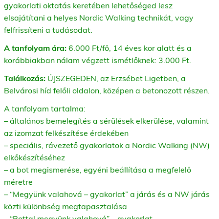
gyakorlati oktatás keretében lehetőséged lesz
elsajátítani a helyes Nordic Walking technikát, vagy
felfrissíteni a tudásodat.
A tanfolyam ára:
6.000 Ft/fő, 14 éves kor alatt és a
korábbiakban nálam végzett ismétlőknek: 3.000 Ft.
Találkozás:
ÚJSZEGEDEN, az Erzsébet Ligetben, a
Belvárosi híd felőli oldalon, középen a betonozott részen.
A tanfolyam tartalma:
– általános bemelegítés a sérülések elkerülése, valamint
az izomzat felkészítése érdekében
– speciális, rávezető gyakorlatok a Nordic Walking (NW)
elkőkészítéséhez
– a bot megismerése, egyéni beállítása a megfelelő
méretre
– “Megyünk valahová – gyakorlat” a járás és a NW járás
közti különbség megtapasztalása
– “Bottal megyünk valahová” – gyakorlat