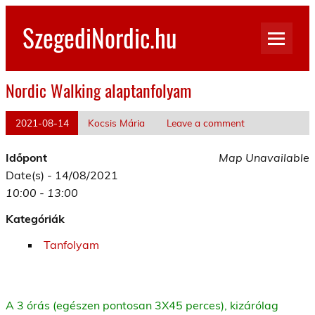
Skip
to
SzegediNordic.hu
content
Szegedi Nordic Walking oldal
Nordic Walking alaptanfolyam
2021-08-14
Kocsis Mária
Leave a comment
Időpont
Map Unavailable
Date(s) - 14/08/2021
10:00 - 13:00
Kategóriák
Tanfolyam
A 3 órás (egészen pontosan 3X45 perces), kizárólag