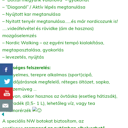
– ”Diagonál” / Aktív lépés megtanulása
– Nyújtott kar megtanulása
– Nyitott tenyér megtanulása……és már nordicozunk is!
…..videófelvétel és rövidke (ám de hasznos)
mozgáselemzés
– Nordic Walking – az egyéni tempó kialakítása,
megtapasztalása, gyakorlás
– levezetés, nyújtás
Szükséges felszerelés:
– kényelmes, terepre alkalmas (sport)cipő,
– az időjárásnak megfelelő, réteges öltözet, sapka,
napszemüveg …
– ha van, akkor hasznos az övtáska (esetleg hátizsák),
– folyadék (0,5- 1 L), lehetőleg víz, vagy tea
+ humorérzék
A speciális NW botokat biztosítom, az
esetleges
csomagod az autómban elhelyezhető.