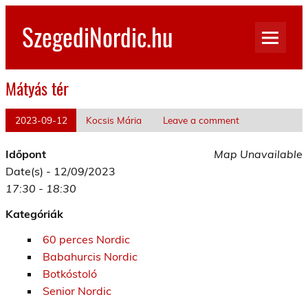
Skip
to
SzegediNordic.hu
content
Szegedi Nordic Walking oldal
Mátyás tér
2023-09-12
Kocsis Mária
Leave a comment
Időpont
Map Unavailable
Date(s) - 12/09/2023
17:30 - 18:30
Kategóriák
60 perces Nordic
Babahurcis Nordic
Botkóstoló
Senior Nordic