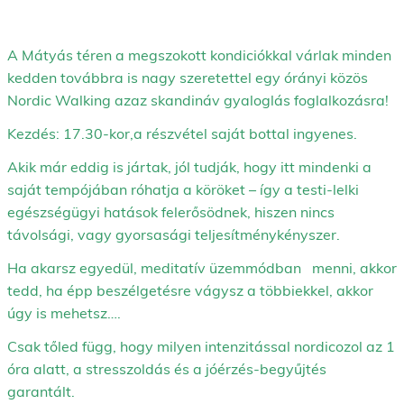
A Mátyás téren a megszokott kondiciókkal várlak minden
kedden továbbra is nagy szeretettel egy órányi közös
Nordic Walking azaz skandináv gyaloglás foglalkozásra!
Kezdés: 17.30-kor,a részvétel saját bottal ingyenes.
Akik már eddig is jártak, jól tudják, hogy itt mindenki a
saját tempójában róhatja a köröket – így a testi-lelki
egészségügyi hatások felerősödnek, hiszen nincs
távolsági, vagy gyorsasági teljesítménykényszer.
Ha akarsz egyedül, meditatív üzemmódban menni, akkor
tedd, ha épp beszélgetésre vágysz a többiekkel, akkor
úgy is mehetsz….
Csak tőled függ, hogy milyen intenzitással nordicozol az 1
óra alatt, a stresszoldás és a jóérzés-begyűjtés
garantált.