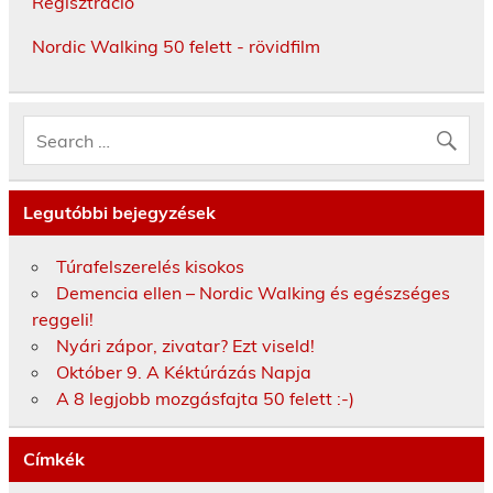
Regisztráció
Nordic Walking 50 felett - rövidfilm
Legutóbbi bejegyzések
Túrafelszerelés kisokos
Demencia ellen – Nordic Walking és egészséges
reggeli!
Nyári zápor, zivatar? Ezt viseld!
Október 9. A Kéktúrázás Napja
A 8 legjobb mozgásfajta 50 felett :-)
Címkék