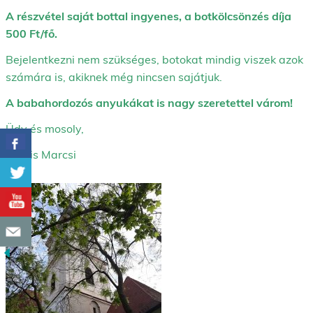
A részvétel saját bottal ingyenes, a botkölcsönzés díja
500 Ft/fő.
Bejelentkezni nem szükséges, botokat mindig viszek azok
számára is, akiknek még nincsen sajátjuk.
A babahordozós anyukákat is nagy szeretettel várom!
Üdv és mosoly,
Kocsis Marcsi