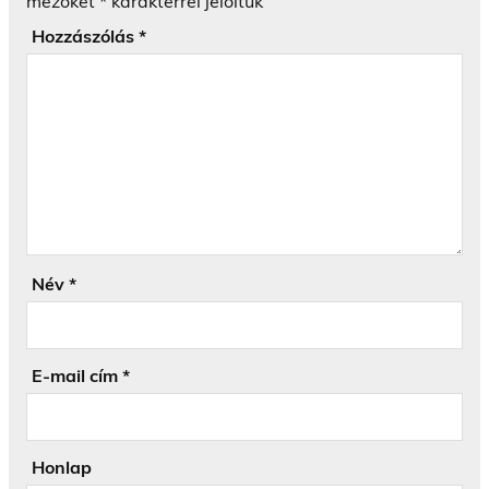
mezőket
*
karakterrel jelöltük
Hozzászólás
*
Név
*
E-mail cím
*
Honlap