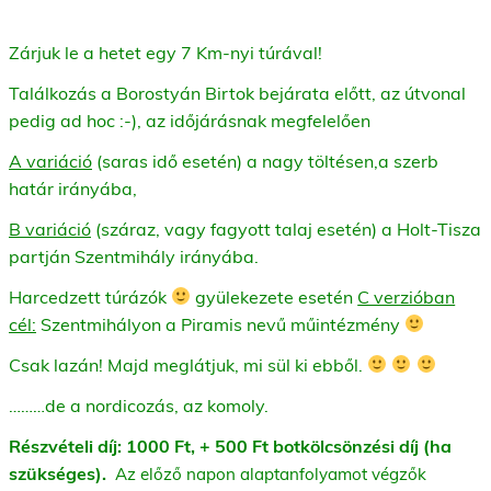
Zárjuk le a hetet egy 7 Km-nyi túrával!
Találkozás a Borostyán Birtok bejárata előtt, az útvonal
pedig ad hoc :-), az időjárásnak megfelelően
A variáció
(saras idő esetén) a nagy töltésen,a szerb
határ irányába,
B variáció
(száraz, vagy fagyott talaj esetén) a Holt-Tisza
partján Szentmihály irányába.
Harcedzett túrázók
gyülekezete esetén
C verzióban
cél:
Szentmihályon a Piramis nevű műintézmény
Csak lazán! Majd meglátjuk, mi sül ki ebből.
………de a nordicozás, az komoly.
Részvételi díj: 1000 Ft, + 500 Ft botkölcsönzési díj (ha
szükséges).
Az előző napon alaptanfolyamot végzők