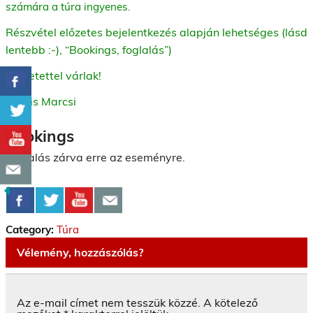
számára a túra ingyenes.
Részvétel előzetes bejelentkezés alapján lehetséges (lásd
lentebb :-), “Bookings, foglalás”)
Szeretettel várlak!
Kocsis Marcsi
Bookings
Foglalás zárva erre az eseményre.
Category:
Túra
Vélemény, hozzászólás?
Az e-mail címet nem tesszük közzé.
A kötelező