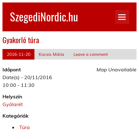
Skip
to
SzegediNordic.hu
content
Szegedi Nordic Walking oldal
Gyakorló túra
2016-11-20
Kocsis Mária
Leave a comment
Időpont
Map Unavailable
Date(s) - 20/11/2016
10:00 - 11:30
Helyszín
Gyálarét
Kategóriák
Túra