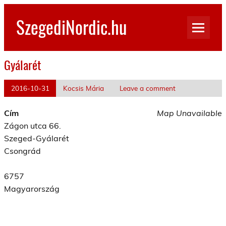
Skip
to
SzegediNordic.hu
content
Szegedi Nordic Walking oldal
Gyálarét
2016-10-31
Kocsis Mária
Leave a comment
Cím
Map Unavailable
Zágon utca 66.
Szeged-Gyálarét
Csongrád
6757
Magyarország