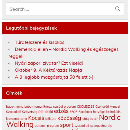
Legutóbbi bejegyzések
Túrafelszerelés kisokos
Demencia ellen – Nordic Walking és egészséges
reggeli!
Nyári zápor, zivatar? Ezt viseld!
Október 9. A Kéktúrázás Napja
A 8 legjobb mozgásfajta 50 felett :-)
Címkék
baba-mama
baba-mama fitnesz
családi program
CSOMSZISZ
Csongrád Megyei
edzés
Szabadidő Szövetség
Dél-alföld
EFOP
Facebook
hétvége
kirándulás
Nordic
Kocsis
közösség
kismama torna
Kéktúra
Mátyás tér
Walking
sport
outdoor
program
szabadidő
szeegedinordic