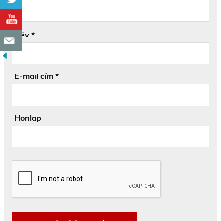
Név
*
E-mail cím
*
Honlap