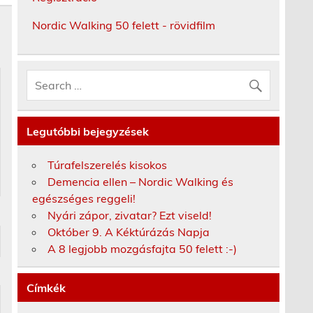
Nordic Walking 50 felett - rövidfilm
Legutóbbi bejegyzések
Túrafelszerelés kisokos
Demencia ellen – Nordic Walking és
egészséges reggeli!
Nyári zápor, zivatar? Ezt viseld!
Október 9. A Kéktúrázás Napja
A 8 legjobb mozgásfajta 50 felett :-)
Címkék