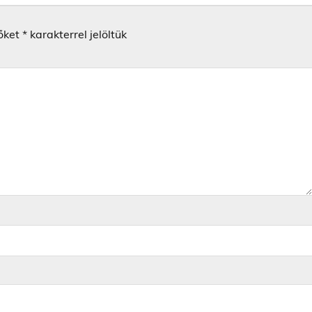
őket
*
karakterrel jelöltük