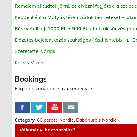
Remélem el tudtok jönni, és élvezni fogjátok a szaba
Keddenként a Mátyás téren várlak benneteket – akár 
Részvételi díj: 1000 Ft, + 500 Ft a botkölcsönzés (h
Előzetes bejelentkezés szükséges (lásd lentebb :-), “B
Szeretettel várlak!
Kocsis Marcsi
Bookings
Foglalás zárva erre az eseményre.
Category:
60 perces Nordic
,
Babahurcis Nordic
Vélemény, hozzászólás?