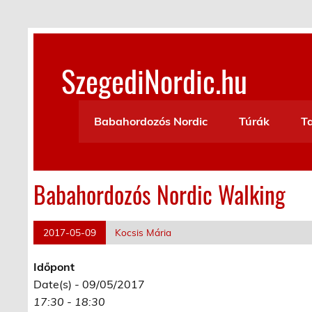
Skip
to
content
SzegediNordic.hu
Szegedi Nordic Walking oldal
Babahordozós Nordic
Túrák
T
Babahordozós Nordic Walking
2017-05-09
Kocsis Mária
Időpont
Date(s) - 09/05/2017
17:30 - 18:30