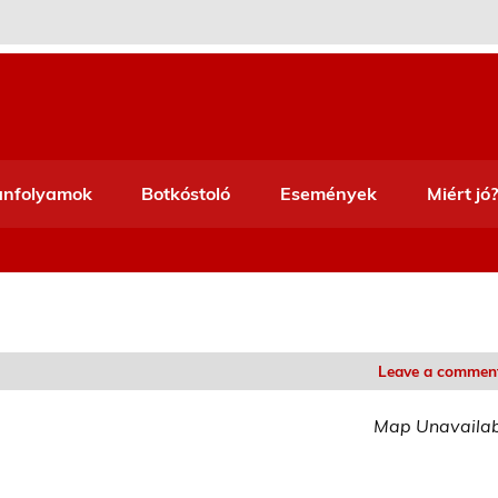
anfolyamok
Botkóstoló
Események
Miért jó?
Leave a commen
Map Unavaila