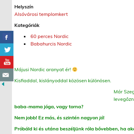
Helyszín
Alsóvárosi templomkert
Kategóriák
60 perces Nordic
Babahurcis Nordic
Májusi Nordic aranyat ér!
Kisfiaddal, kislányoddal közösen különösen.
Már Szeg
levegőzni
baba-mama jóga, vagy torna?
Nem jobb! Ez más, és
szintén nagyon jó
!
Próbáld ki és utána beszéljünk róla bővebben, ha ak