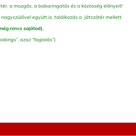
dtér, a mozgás, a babaringatás és a közösség előnyeit!
nagyszülővel együtt is, t
alálkozás a játszótér mellett.
a még nincs sajátod).
ookings”, azaz “foglalás”)