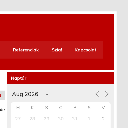
Referenciák
Szia!
Kapcsolat
Naptár
t
H
K
S
C
P
S
V
ble
27
28
29
30
31
1
2