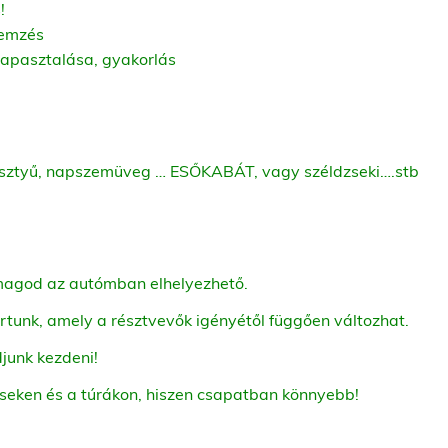
!
lemzés
tapasztalása, gyakorlás
 kesztyű, napszemüveg … ESŐKABÁT, vagy széldzseki….stb
omagod az autómban elhelyezhető.
rtunk, amely a résztvevők igényétől függően változhat.
junk kezdeni!
éseken és a túrákon, hiszen csapatban könnyebb!