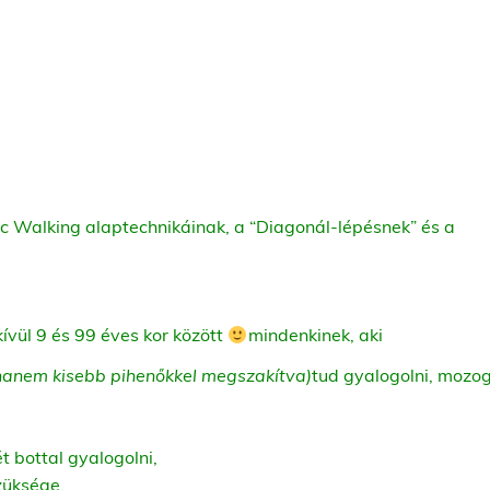
dic Walking alaptechnikáinak, a “Diagonál-lépésnek” és a
ívül 9 és 99 éves kor között
mindenkinek, aki
, hanem kisebb pihenőkkel megszakítva)
tud gyalogolni, mozog
 bottal gyalogolni,
züksége,