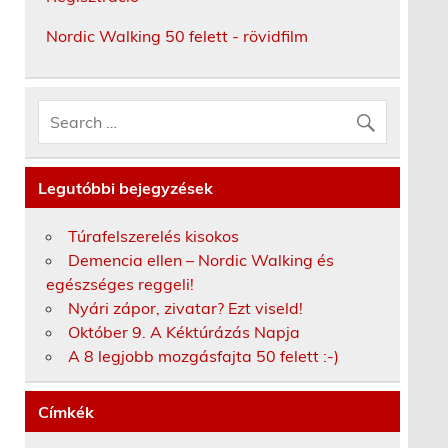
Nordic Walking 50 felett - rövidfilm
Legutóbbi bejegyzések
Túrafelszerelés kisokos
Demencia ellen – Nordic Walking és
egészséges reggeli!
)
Nyári zápor, zivatar? Ezt viseld!
Október 9. A Kéktúrázás Napja
A 8 legjobb mozgásfajta 50 felett :-)
Címkék