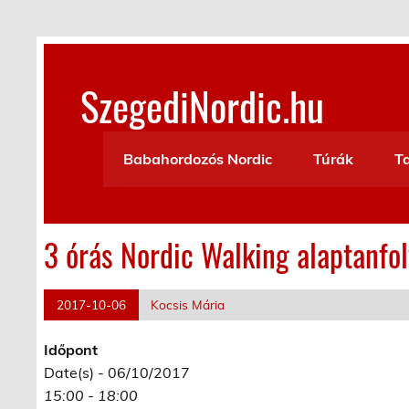
Skip
to
content
SzegediNordic.hu
Szegedi Nordic Walking oldal
Babahordozós Nordic
Túrák
T
3 órás Nordic Walking alaptanfo
2017-10-06
Kocsis Mária
Időpont
Date(s) - 06/10/2017
15:00 - 18:00