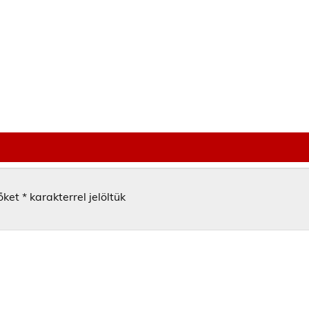
őket
*
karakterrel jelöltük