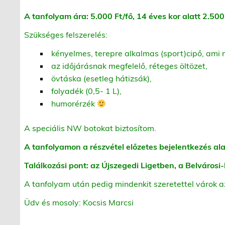
A tanfolyam ára: 5.000 Ft/fő, 14 éves kor alatt 2.500
Szükséges felszerelés:
kényelmes, terepre alkalmas (sport)cipő, ami 
az időjárásnak megfelelő, réteges öltözet,
övtáska (esetleg hátizsák),
folyadék (0,5- 1 L),
humorérzék
A speciális NW botokat biztosítom.
A tanfolyamon a részvétel előzetes bejelentkezés al
Találkozási pont: az Újszegedi Ligetben, a Belvárosi-
A tanfolyam után pedig mindenkit szeretettel várok 
Üdv és mosoly: Kocsis Marcsi