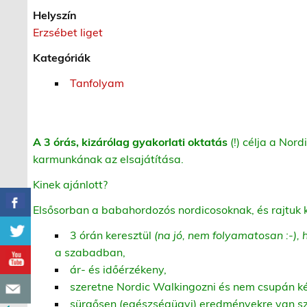
Helyszín
Erzsébet liget
Kategóriák
Tanfolyam
A 3 órás, kizárólag gyakorlati oktatás
(!) célja a Nor
karmunkának az elsajátítása.
Kinek ajánlott?
Elsősorban a babahordozós nordicosoknak, és rajtuk k
3 órán keresztül
(na jó, nem folyamatosan :-)
a szabadban,
ár- és időérzékeny,
szeretne Nordic Walkingozni és nem csupán két
sürgősen (egészségügyi) eredményekre van s