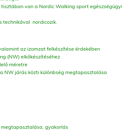
r tisztában van a Nordic Walking sport egészségügyi
s technikával nordicozik.
 valamint az izomzat felkészítése érdekében
king (NW) elkőkészítéséhez
lelő méretre
 a NW járás közti különbség megtapasztalása
, megtapasztalása, gyakorlás