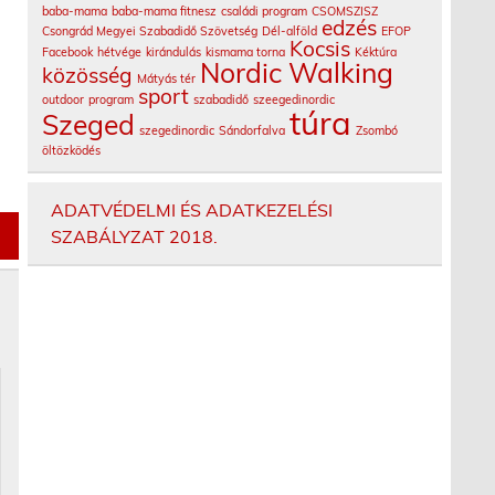
baba-mama
baba-mama fitnesz
családi program
CSOMSZISZ
edzés
Csongrád Megyei Szabadidő Szövetség
Dél-alföld
EFOP
Kocsis
Facebook
hétvége
kirándulás
kismama torna
Kéktúra
Nordic Walking
közösség
Mátyás tér
sport
outdoor
program
szabadidő
szeegedinordic
túra
Szeged
szegedinordic
Sándorfalva
Zsombó
öltözködés
ADATVÉDELMI ÉS ADATKEZELÉSI
SZABÁLYZAT 2018.