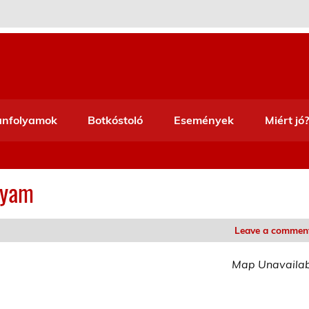
anfolyamok
Botkóstoló
Események
Miért jó?
lyam
Leave a commen
Map Unavaila