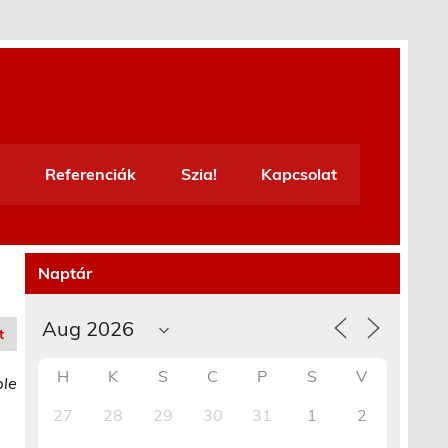
Referenciák
Szia!
Kapcsolat
Naptár
t
H
K
S
C
P
S
V
ble
27
28
29
30
31
1
2