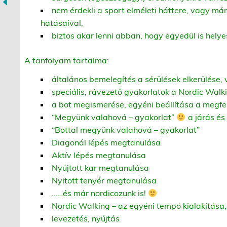
nem érdekli a sport elméleti háttere, vagy má
hatásaival,
biztos akar lenni abban, hogy egyedül is helye
A tanfolyam tartalma:
általános bemelegítés a sérülések elkerülése,
speciális, rávezető gyakorlatok a Nordic Wal
a bot megismerése, egyéni beállítása a megfe
“Megyünk valahová – gyakorlat”
a járás és
“Bottal megyünk valahová – gyakorlat”
Diagonál lépés megtanulása
Aktív lépés megtanulása
Nyújtott kar megtanulása
Nyitott tenyér megtanulása
……és már nordicozunk is!
Nordic Walking – az egyéni tempó kialakítása
levezetés, nyújtás