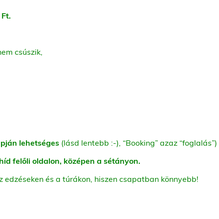
 Ft.
nem csúszik,
apján lehetséges
(lásd lentebb :-), “Booking” azaz “foglalás”
híd felőli oldalon, középen a sétányon.
az edzéseken és a túrákon, hiszen csapatban könnyebb!