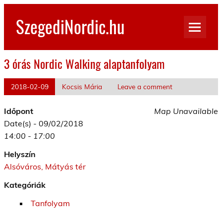
Skip
to
SzegediNordic.hu
content
Szegedi Nordic Walking oldal
3 órás Nordic Walking alaptanfolyam
2018-02-09
Kocsis Mária
Leave a comment
Időpont
Map Unavailable
Date(s) - 09/02/2018
14:00 - 17:00
Helyszín
Alsóváros, Mátyás tér
Kategóriák
Tanfolyam