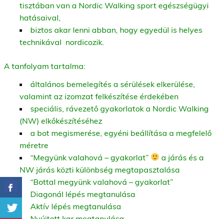
tisztában van a Nordic Walking sport egészségügyi
hatásaival,
biztos akar lenni abban, hogy egyedül is helyes
technikával nordicozik.
A tanfolyam tartalma:
általános bemelegítés a sérülések elkerülése,
valamint az izomzat felkészítése érdekében
speciális, rávezető gyakorlatok a Nordic Walking
(NW) elkőkészítéséhez
a bot megismerése, egyéni beállítása a megfelelő
méretre
“Megyünk valahová – gyakorlat”
a járás és a
NW járás közti különbség megtapasztalása
“Bottal megyünk valahová – gyakorlat”
Diagonál lépés megtanulása
Aktív lépés megtanulása
Nyújtott kar megtanulása