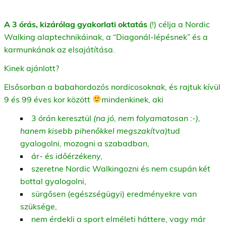
A 3 órás, kizárólag gyakorlati oktatás
(!) célja a Nordic
Walking alaptechnikáinak, a “Diagonál-lépésnek” és a
karmunkának az elsajátítása.
Kinek ajánlott?
Elsősorban a babahordozós nordicosoknak, és rajtuk kívül
9 és 99 éves kor között
mindenkinek, aki
3 órán keresztül
(na jó, nem folyamatosan :-),
hanem kisebb pihenőkkel megszakítva)
tud
gyalogolni, mozogni a szabadban,
ár- és időérzékeny,
szeretne Nordic Walkingozni és nem csupán két
bottal gyalogolni,
sürgősen (egészségügyi) eredményekre van
szüksége,
nem érdekli a sport elméleti háttere, vagy már