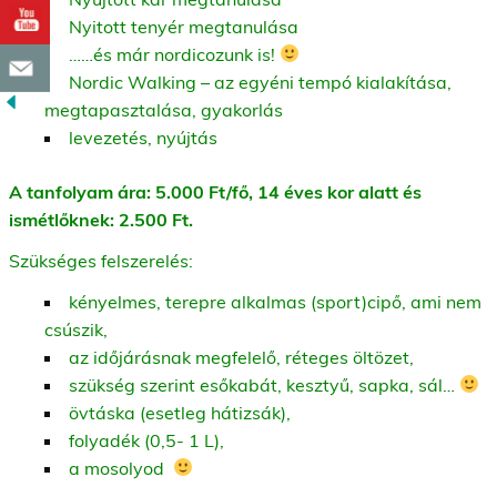
Nyitott tenyér megtanulása
……és már nordicozunk is!
Nordic Walking – az egyéni tempó kialakítása,
megtapasztalása, gyakorlás
levezetés, nyújtás
A tanfolyam ára: 5.000 Ft/fő, 14 éves kor alatt és
ismétlőknek: 2.500 Ft.
Szükséges felszerelés:
kényelmes, terepre alkalmas (sport)cipő, ami nem
csúszik,
az időjárásnak megfelelő, réteges öltözet,
szükség szerint esőkabát, kesztyű, sapka, sál…
övtáska (esetleg hátizsák),
folyadék (0,5- 1 L),
a mosolyod