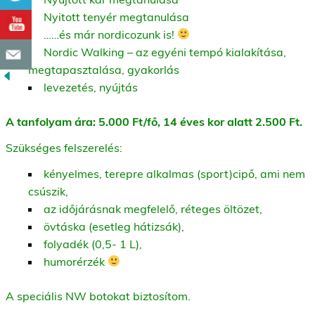
Nyitott tenyér megtanulása
……és már nordicozunk is!
Nordic Walking – az egyéni tempó kialakítása,
megtapasztalása, gyakorlás
levezetés, nyújtás
A tanfolyam ára: 5.000 Ft/fő, 14 éves kor alatt 2.500 Ft.
Szükséges felszerelés:
kényelmes, terepre alkalmas (sport)cipő, ami nem
csúszik,
az időjárásnak megfelelő, réteges öltözet,
övtáska (esetleg hátizsák),
folyadék (0,5- 1 L),
humorérzék
A speciális NW botokat biztosítom.