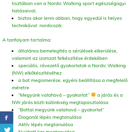
tisztában van a Nordic Walking sport egészségügyi
hatásaival,
biztos akar lenni abban, hogy egyedül is helyes
technikával nordicozik.
A tanfolyam tartalma:
általános bemelegítés a sérülések elkerülése,
valamint az izomzat felkészítése érdekében
speciális, rávezető gyakorlatok a Nordic Walking
(NW) elkőkészítéséhez
a bot megismerése, egyéni beállítása a megfelelő
méretre
“Megyünk valahová – gyakorlat”
a járás és a
NW járás közti különbség megtapasztalása
“Bottal megyünk valahová – gyakorlat”
Diagonál lépés megtanulása
Aktív lépés megtanulása
Nyújtott kar megtanulása