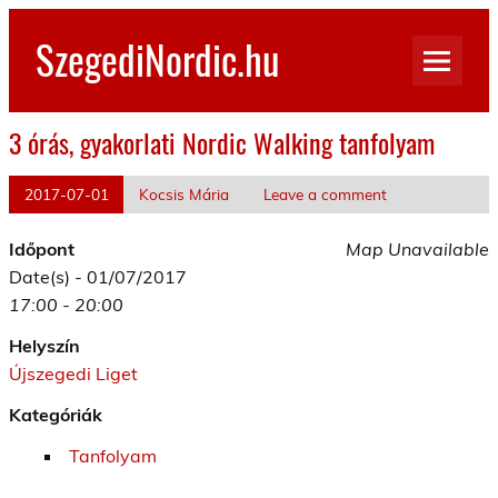
Skip
to
SzegediNordic.hu
content
Szegedi Nordic Walking oldal
3 órás, gyakorlati Nordic Walking tanfolyam
2017-07-01
Kocsis Mária
Leave a comment
Időpont
Map Unavailable
Date(s) - 01/07/2017
17:00 - 20:00
Helyszín
Újszegedi Liget
Kategóriák
Tanfolyam