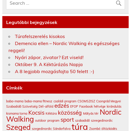
Legutóbbi bejegyzések
Túrafelszerelés kisokos
Demencia ellen – Nordic Walking és egészséges
reggeli!
Nyári zápor, zivatar? Ezt viseld!
Október 9. A Kéktúrázás Napja
A 8 legjobb mozgásfajta 50 felett :-)
Címkék
baba-mama
baba-mama fitnesz
családi program
CSOMSZISZ
Csongrád Megyei
edzés
Szabadidő Szövetség
Dél-alföld
EFOP
Facebook
hétvége
kirándulás
Nordic
Kocsis
közösség
kismama torna
Kéktúra
Mátyás tér
Walking
sport
outdoor
program
szabadidő
szeegedinordic
túra
Szeged
szegedinordic
Sándorfalva
Zsombó
öltözködés