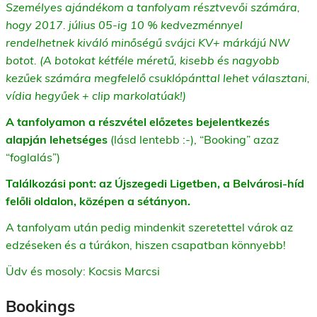
Személyes ajándékom a tanfolyam résztvevői számára,
hogy 2017. július 05-ig 10 % kedvezménnyel
rendelhetnek kiváló minőségű svájci KV+ márkájú NW
botot. (A botokat kétféle méretű, kisebb és nagyobb
kezűek számára megfelelő csuklópánttal lehet választani,
vídia hegyűek + clip markolatúak!)
A tanfolyamon a részvétel előzetes bejelentkezés
alapján lehetséges
(lásd lentebb :-), “Booking” azaz
“foglalás”)
Találkozási pont: az Újszegedi Ligetben, a Belvárosi-híd
felőli oldalon, középen a sétányon.
A tanfolyam után pedig mindenkit szeretettel várok az
edzéseken és a túrákon, hiszen csapatban könnyebb!
Üdv és mosoly: Kocsis Marcsi
Bookings