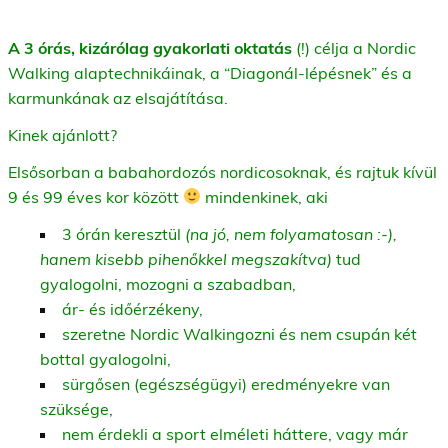
A 3 órás, kizárólag gyakorlati oktatás
(!) célja a Nordic
Walking alaptechnikáinak, a “Diagonál-lépésnek” és a
karmunkának az elsajátítása.
Kinek ajánlott?
Elsősorban a babahordozós nordicosoknak, és rajtuk kívül
9 és 99 éves kor között
mindenkinek, aki
3 órán keresztül
(na jó, nem folyamatosan :-),
hanem kisebb pihenőkkel megszakítva)
tud
gyalogolni, mozogni a szabadban,
ár- és időérzékeny,
szeretne Nordic Walkingozni és nem csupán két
bottal gyalogolni,
sürgősen (egészségügyi) eredményekre van
szüksége,
nem érdekli a sport elméleti háttere, vagy már