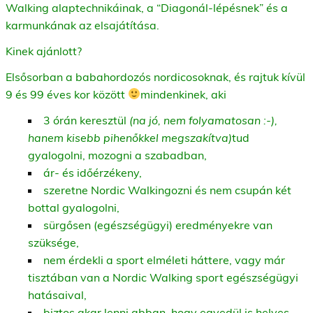
Walking alaptechnikáinak, a “Diagonál-lépésnek” és a
karmunkának az elsajátítása.
Kinek ajánlott?
Elsősorban a babahordozós nordicosoknak, és rajtuk kívül
9 és 99 éves kor között
mindenkinek, aki
3 órán keresztül
(na jó, nem folyamatosan :-),
hanem kisebb pihenőkkel megszakítva)
tud
gyalogolni, mozogni a szabadban,
ár- és időérzékeny,
szeretne Nordic Walkingozni és nem csupán két
bottal gyalogolni,
sürgősen (egészségügyi) eredményekre van
szüksége,
nem érdekli a sport elméleti háttere, vagy már
tisztában van a Nordic Walking sport egészségügyi
hatásaival,
biztos akar lenni abban, hogy egyedül is helyes