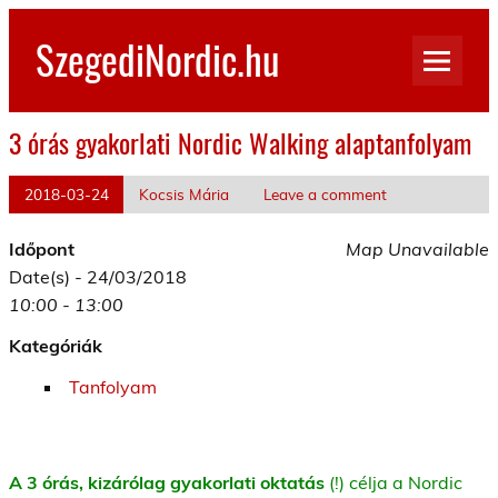
Skip
to
SzegediNordic.hu
content
Szegedi Nordic Walking oldal
3 órás gyakorlati Nordic Walking alaptanfolyam
2018-03-24
Kocsis Mária
Leave a comment
Időpont
Map Unavailable
Date(s) - 24/03/2018
10:00 - 13:00
Kategóriák
Tanfolyam
A 3 órás, kizárólag gyakorlati oktatás
(!) célja a Nordic