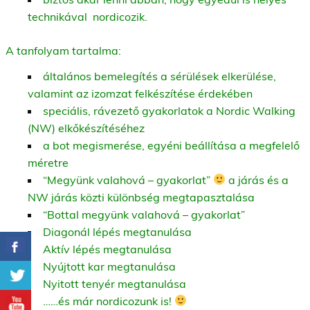
technikával nordicozik.
A tanfolyam tartalma:
általános bemelegítés a sérülések elkerülése,
valamint az izomzat felkészítése érdekében
speciális, rávezető gyakorlatok a Nordic Walking
(NW) elkőkészítéséhez
a bot megismerése, egyéni beállítása a megfelelő
méretre
“Megyünk valahová – gyakorlat”
a járás és a
NW járás közti különbség megtapasztalása
“Bottal megyünk valahová – gyakorlat”
Diagonál lépés megtanulása
Aktív lépés megtanulása
Nyújtott kar megtanulása
Nyitott tenyér megtanulása
……és már nordicozunk is!