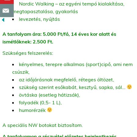
Nordic Walking – az egyéni tempó kialakítása,
megtapasztalása, gyakorlás
levezetés, nyújtás
A tanfolyam ára: 5.000 Ft/fő, 14 éves kor alatt és
ismétlőknek: 2.500 Ft.
Szükséges felszerelés:
kényelmes, terepre alkalmas (sport)cipő, ami nem
csúszik,
az időjárásnak megfelelő, réteges öltözet,
szükség szerint esőkabát, kesztyű, sapka, sál…
övtáska (esetleg hátizsák),
folyadék (0,5- 1 L),
humorérzék
A speciális NW botokat biztosítom.
A tanfolyamon a részvétel előzetes bejelentkezés