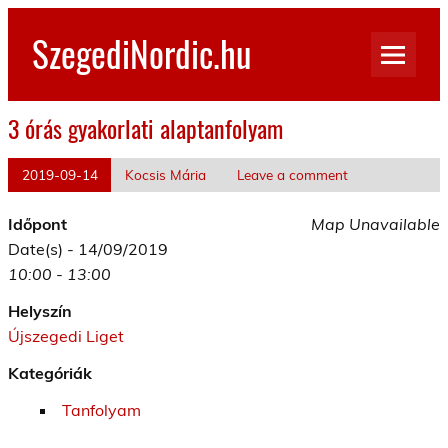
Skip
to
SzegediNordic.hu
content
Szegedi Nordic Walking oldal
3 órás gyakorlati alaptanfolyam
2019-09-14
Kocsis Mária
Leave a comment
Időpont
Map Unavailable
Date(s) - 14/09/2019
10:00 - 13:00
Helyszín
Újszegedi Liget
Kategóriák
Tanfolyam