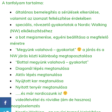
A tanfolyam tartalma:
általános bemelegítés a sérülések elkerülése,
valamint az izomzat felkészítése érdekében
speciális, rávezető gyakorlatok a Nordic Walking
(NW) elkőkészítéséhez
a bot megismerése, egyéni beállítása a megfelelő
méretre
“Megyünk valahová – gyakorlat”
a járás és a
NW járás közti különbség megtapasztalása
“Bottal megyünk valahová – gyakorlat”
Diagonál lépés megtanulása
Aktív lépés megtanulása
Nyújtott kar megtanulása
Nyitott tenyér megtanulása
……és már nordicozunk is!
videófelvétel és rövidke (ám de hasznos)
mozgáselemzés
Nordic Walking – az egyéni tempó kialakítása,