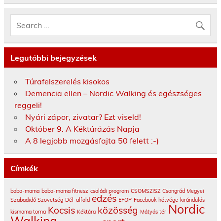
Legutóbbi bejegyzések
Túrafelszerelés kisokos
Demencia ellen – Nordic Walking és egészséges
reggeli!
Nyári zápor, zivatar? Ezt viseld!
Október 9. A Kéktúrázás Napja
A 8 legjobb mozgásfajta 50 felett :-)
Címkék
baba-mama
baba-mama fitnesz
családi program
CSOMSZISZ
Csongrád Megyei
edzés
Szabadidő Szövetség
Dél-alföld
EFOP
Facebook
hétvége
kirándulás
Nordic
Kocsis
közösség
kismama torna
Kéktúra
Mátyás tér
Walking