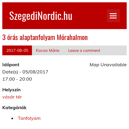
Skip
to
SzegediNordic.hu
content
Szegedi Nordic Walking oldal
3 órás alaptanfolyam Mórahalmon
2017-08-05
Kocsis Mária
Leave a comment
Időpont
Map Unavailable
Date(s) - 05/08/2017
17:00 - 20:00
Helyszín
vásár tér
Kategóriák
Tanfolyam