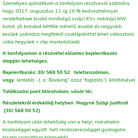
Személyes ajándékom a tanfolyam résztvevői számára,
hogy 2017. augusztus 11-ig 10 % kedvezménnyel
rendelhetnek kiváló minőségű svájci KV+ márkájú NW
botot. (A botokat kétféle méretű, kisebb és nagyobb
kezűek számára megfelelő csuklópánttal lehet választani,
vídia hegyűek + clip markolatúak)
A tanfolyamon a részvétel előzetes bejelentkezés
alapján lehetséges.
Bejelentkezés: 30/ 568 50 52 telefonszámon,
vagy
lentebb :-), a “Booking” azaz “foglalás”) kitöltésével
Találkozási pont Mórahalom, vásár tér.
Részletekről érdeklődj helyben Nagyné Szögi Juditnál
(30/ 568 50 52)
A tanfolyam után lehetőség van a helyi, mórahalmi
közösséggel együtt heti rendszerességgel gyalogolni,
hiszen csapatban könnyebb!