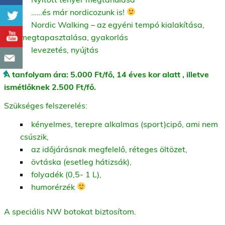
……és már nordicozunk is!
Nordic Walking – az egyéni tempó kialakítása,
megtapasztalása, gyakorlás
levezetés, nyújtás
A tanfolyam ára: 5.000 Ft/fő, 14 éves kor alatt , illetve
ismétlőknek 2.500 Ft/fő.
Szükséges felszerelés:
kényelmes, terepre alkalmas (sport)cipő, ami nem
csúszik,
az időjárásnak megfelelő, réteges öltözet,
övtáska (esetleg hátizsák),
folyadék (0,5- 1 L),
humorérzék
A speciális NW botokat biztosítom.