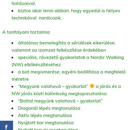
hatásaival,
biztos akar lenni abban, hogy egyedül is helyes
technikával nordicozik.
A tanfolyam tartalma:
általános bemelegítés a sérülések elkerülése,
valamint az izomzat felkészítése érdekében
speciális, rávezető gyakorlatok a Nordic Walking
(NW) elkőkészítéséhez
a bot megismerése, egyéni beállítása a megfelelő
méretre
“Megyünk valahová – gyakorlat”
a járás és a
NW járás közti különbség megtapasztalása
“Bottal megyünk valahová – gyakorlat”
Diagonál lépés megtanulása
Aktív lépés megtanulása
Nyújtott kar megtanulása
Nyitott tenyér megtanulása