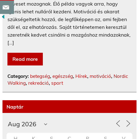
keveset mozognak. Élő példa vagyok arra, hogy
igenis lehet nulláról kezdeni. Motiváció és akarat
szükségeltetik hozzá, de legfőképpen az, ami fejben
dől el, az elhatározás. Saját történetemen keresztül
szeretnék kedvet csinálni a mozgáshoz mindazoknak,
[…]
Read more
Category:
betegség
,
egészség
,
Hírek
,
motiváció
,
Nordic
Walking
,
rekreáció
,
sport
Naptár
H
K
S
C
P
S
V