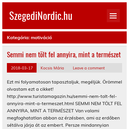
Skip
to
SzegediNordic.hu
content
Szegedi Nordic Walking oldal
Kategória:
motiváció
Semmi nem tölt fel annyira, mint a természet
2018-03-17
Kocsis Mária
Leave a comment
Ezt mi folyamatosan tapasztaljuk, megéljük. Örömmel
olvastam ezt a cikket!
http://www.turistamagazin.hu/semmi-nem-tolt-fel-
annyira-mint-a-termeszet.html SEMMI NEM TÖLT FEL
ANNYIRA, MINT A TERMÉSZET Van valami
megfoghatatlan abban az érzésben, ami az erdőben
sétálva járja át az embert. Persze mindannyian