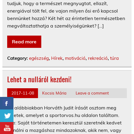
tudjuk, hogy a természet megnyugtat, ellazít,
energiával tölt fel, de vajon milyen ősi erő kapcsol
bennünket hozzá? Két hét az érintetlen természetben
megváltoztathatja a személyiségünket? […]
Read more
Category:
egészség
,
Hírek
,
motiváció
,
rekreáció
,
túra
Lehet a nulláról kezdeni!
2017-11-08
Kocsis Mária
Leave a comment
Az alábbiakban Horváth Judit írását osztom meg
veletek, amelyet a sportorvos.hu oldalon találtam.
Íme: Saját történetemen keresztül szeretnék kedvet
csinálni a mozgáshoz mindazoknak, akik nem, vagy