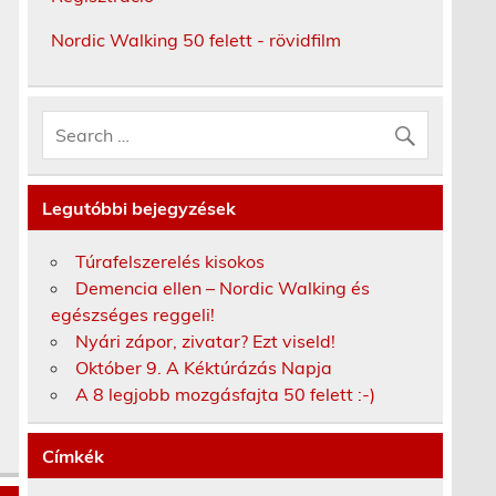
Nordic Walking 50 felett - rövidfilm
Legutóbbi bejegyzések
Túrafelszerelés kisokos
Demencia ellen – Nordic Walking és
egészséges reggeli!
Nyári zápor, zivatar? Ezt viseld!
Október 9. A Kéktúrázás Napja
A 8 legjobb mozgásfajta 50 felett :-)
Címkék