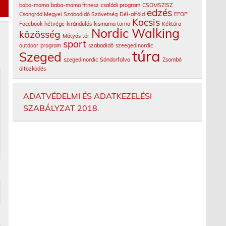
baba-mama
baba-mama fitnesz
családi program
CSOMSZISZ
edzés
Csongrád Megyei Szabadidő Szövetség
Dél-alföld
EFOP
Kocsis
Facebook
hétvége
kirándulás
kismama torna
Kéktúra
Nordic Walking
közösség
Mátyás tér
sport
outdoor
program
szabadidő
szeegedinordic
túra
Szeged
szegedinordic
Sándorfalva
Zsombó
öltözködés
ADATVÉDELMI ÉS ADATKEZELÉSI
SZABÁLYZAT 2018.