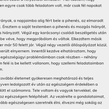
n egyre csak több feladatom volt, már csak fél napokat
rányok, a napjaimba alig fért bele a pihenés, az elmaradt
ak. Éreztem a saját testemben a pihenés és mozgás hiányát,
és hiányzott. Végül egy karácsonyi családi beszélgetés után
embe véve, hogy megpróbálom és váltok. Elkezdtem másik
 már 50 felett jár. Végül négy vezetői álláspályázat közül,
ikerült elnyernem. Innentől kezdve elhatároztam, hogy
az egészségügyi problémáimban csak részben – néhány
 felé is be kellett vallanom, hogy szellemi feladataimban
m.
 további életemet gyökeresen meghatározó és teljes
yven ledolgozott év után az egészségem érdekében a
dött el számomra. Tele voltam és vagyok tervekkel, de
az egészségem felépítését. Az vezérelte a gondolataimat,
ább egészségesen szeretnék élni, élvezni még sokáig az