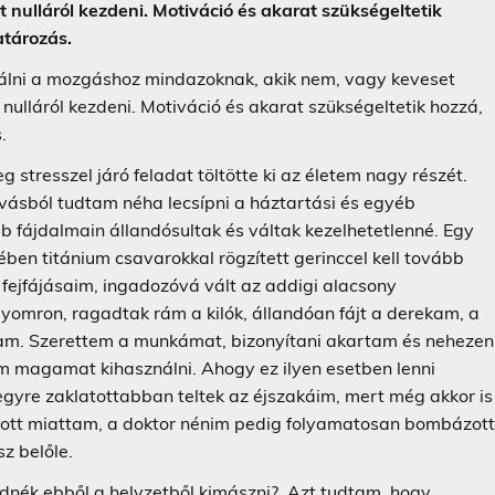
 nulláról kezdeni. Motiváció és akarat szükségeltetik
atározás.
nálni a mozgáshoz mindazoknak, akik nem, vagy keveset
nulláról kezdeni. Motiváció és akarat szükségeltetik hozzá,
.
 stresszel járó feladat töltötte ki az életem nagy részét.
vásból tudtam néha lecsípni a háztartási és egyéb
áb fájdalmain állandósultak és váltak kezelhetetlenné. Egy
en titánium csavarokkal rögzített gerinccel kell tovább
fejfájásaim, ingadozóvá vált az addigi alacsony
yomron, ragadtak rám a kilók, állandóan fájt a derekam, a
am. Szerettem a munkámat, bizonyítani akartam és nehezen
 magamat kihasználni. Ahogy ez ilyen esetben lenni
gyre zaklatottabban teltek az éjszakáim, mert még akkor is
ott miattam, a doktor nénim pedig folyamatosan bombázot
z belőle.
dnék ebből a helyzetből kimászni? Azt tudtam, hogy