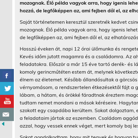
mozognak. Élő példa vagyok arra, hogy igenis lehet
hozzá, de legfőképpen az, ami fejben dől el, az elh
Saját történetemen keresztül szeretnék kedvet csi
mozognak. Élő példa vagyok arra, hogy igenis lehet 
de legfőképpen az, ami fejben dől el, az elhatározás
Hosszú éveken át, napi 12 órai ülőmunka és rengeteg
Kevés időm jutott magamra és a családomra. Az al
feladatokra. Először a már 15 éve tartó derék- és l
komoly gerincműtéten estem át, melynek következtéb
élnem az életemet. Később állandósultak a görcsös 
vérnyomásom, a rendszertelen étkezésektől fájt a g
lábam, a hátam, és örökké fáradtnak éreztem mag
tudtam nemet mondani a mások kéréseire. Hagytam
szokott egy csapdába kerültem. Sokat dolgoztam, e
a feladataim jártak az eszemben. Családom aggód
azzal, hogy vessek ennek véget, mert komoly baj les
Sokat gondolkodtam, hogy mit tegyek és hogyan tu