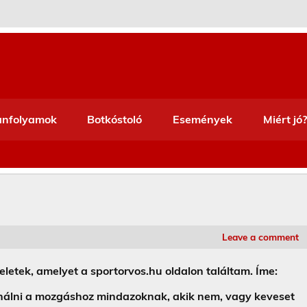
anfolyamok
Botkóstoló
Események
Miért jó?
Leave a comment
letek, amelyet a sportorvos.hu oldalon találtam. Íme:
inálni a mozgáshoz mindazoknak, akik nem, vagy keveset