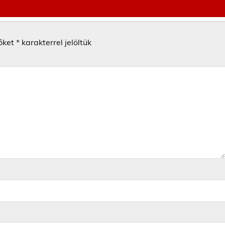
őket
*
karakterrel jelöltük