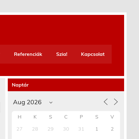
Referenciák
Szia!
Kapcsolat
Naptár
H
K
S
C
P
S
V
27
28
29
30
31
1
2