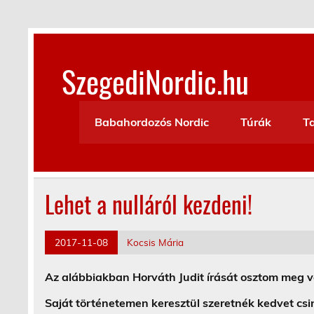
Skip
to
content
SzegediNordic.hu
Szegedi Nordic Walking oldal
Babahordozós Nordic
Túrák
T
Lehet a nulláról kezdeni!
2017-11-08
Kocsis Mária
Az alábbiakban Horváth Judit írását osztom meg ve
Saját történetemen keresztül szeretnék kedvet cs