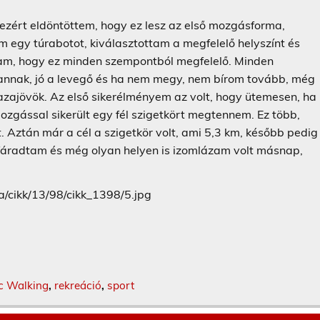
 ezért eldöntöttem, hogy ez lesz az első mozgásforma,
m egy túrabotot, kiválasztottam a megfelelő helyszínt és
tam, hogy ez minden szempontból megfelelő. Minden
annak, jó a levegő és ha nem megy, nem bírom tovább, még
hazajövök. Az első sikerélményem az volt, hogy ütemesen, ha
mozgással sikerült egy fél szigetkört megtennem. Ez több,
. Aztán már a cél a szigetkör volt, ami 5,3 km, később pedig
elfáradtam és még olyan helyen is izomlázam volt másnap,
c Walking
,
rekreáció
,
sport