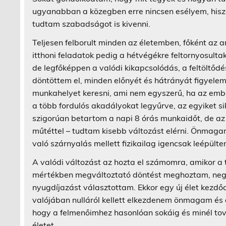
ugyanabban a közegben erre nincsen esélyem, hisze
tudtam szabadságot is kivenni.
Teljesen felborult minden az életemben, főként az a
itthoni feladatok pedig a hétvégékre feltornyosult
de legfőképpen a valódi kikapcsolódás, a feltöltőd
döntöttem el, minden előnyét és hátrányát figyel
munkahelyet keresni, ami nem egyszerű, ha az ember
a több fordulós akadályokat legyűrve, az egyiket s
szigorúan betartom a napi 8 órás munkaidőt, de 
műtéttel – tudtam kisebb változást elérni. Önmagam
való szárnyalás mellett fizikailag igencsak leépülte
A valódi változást az hozta el számomra, amikor a
mértékben megváltoztató döntést meghoztam, neg
nyugdíjazást választottam. Ekkor egy új élet kezdő
valójában nulláról kellett elkezdenem önmagam és 
hogy a felmenőimhez hasonlóan sokáig és minél tov
életet.