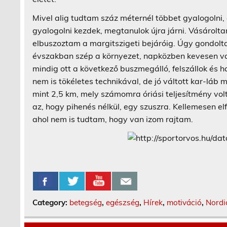
Mivel alig tudtam száz méternél többet gyalogolni,
gyalogolni kezdek, megtanulok újra járni. Vásárolta
elbuszoztam a margitszigeti bejáróig. Úgy gondol
évszakban szép a környezet, napközben kevesen v
mindig ott a következő buszmegálló, felszállok és 
nem is tökéletes technikával, de jó váltott kar-láb 
mint 2,5 km, mely számomra óriási teljesítmény volt
az, hogy pihenés nélkül, egy szuszra. Kellemesen 
ahol nem is tudtam, hogy van izom rajtam.
Category:
betegség
,
egészség
,
Hírek
,
motiváció
,
Nordi