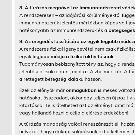
8. A túrázás megnöveli az immunrendszered véde
A rendszeresen – az időjárási körülményektől függe
immunrendszerük jelentős mértékben képes volt ja
hatékonyabb az immunrendszerük és a
betegségek
9. Az öregedés lassítására az egyik legjobb módsz
A rendszeres fizikai igénybevétel nem csak fizikális
egyik
legjobb módja a fizikai aktivitásnak
.
Tudományosan bebizonyított tény az, hogy a rendsz
jelentősen csökkenteni, mint az Alzheimer-kór. A t
a rettegett betegség kialakulhasson.
Ezek az előnyök már
önmagukban is
mesés változás
hatásokat összeadod, akkor egy teljesen új pozitív
kitartással Te is átélheted azt az élményt, amit m
vagy hajlandó hozni a céljaid elérése érdekében!
A túrázás manapság valódi reneszánszát éli hazánkb
helyeket, hogy a kikapcsolódásnak ezt a kellemes, 