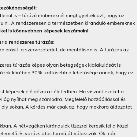
kezőképességét:
tlenül is – túrázó embereknél megfigyelték azt, hogy az
vulni. A rendszeresen a természetben kiránduló embereknek
kel is könnyebben képesek leszámolni
.
er a rendszeres túrázás:
an erősíti a szervezetedet, de mentálisan is. A túrázás az
eres túrázás képes olyan betegségek kialakulását is
úrázók körében 30%-kal kisebb a lehetősége annak, hogy ez
t képesek előidézni az életedben. Ha viszont ezeket a
 világ nyílhat meg számodra. Megfelelő hozzáállással és
ár oly sokan. A kérdés már csak az, hogy mekkora áldozatot
an. A hétvégéken kirándulók tízezrei keresik fel a közeli
felemelő és varázslatos formáját válasszák. Ők már