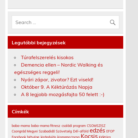
Legutóbbi bejegyzések
Túrafelszerelés kisokos
Demencia ellen – Nordic Walking és
egészséges reggeli!
s
Nyári zápor, zivatar? Ezt viseld!
Október 9. A Kéktúrázás Napja
A 8 legjobb mozgásfajta 50 felett :-)
Címkék
baba-mama
baba-mama fitnesz
családi program
CSOMSZISZ
edzés
Csongrád Megyei Szabadidő Szövetség
Dél-alföld
EFOP
Kocsis
Facebook
hétvége
kirándulás
kismama torna
Kéktúra