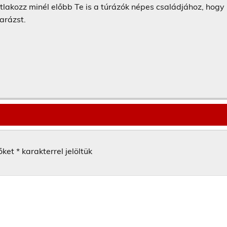
atlakozz minél előbb Te is a túrázók népes családjához, hogy
arázst.
őket
*
karakterrel jelöltük