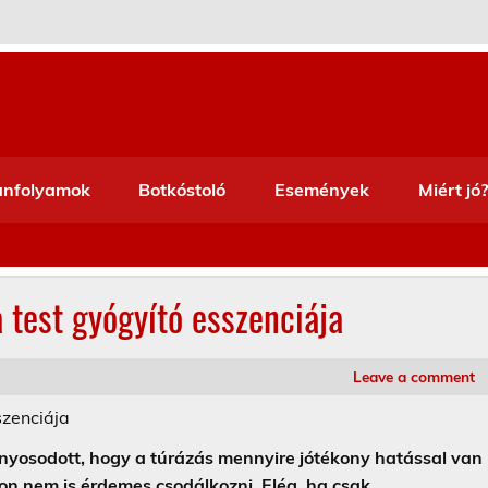
anfolyamok
Botkóstoló
Események
Miért jó?
a test gyógyító esszenciája
Leave a comment
osodott, hogy a túrázás mennyire jótékony hatással van
yon nem is érdemes csodálkozni. Elég, ha csak