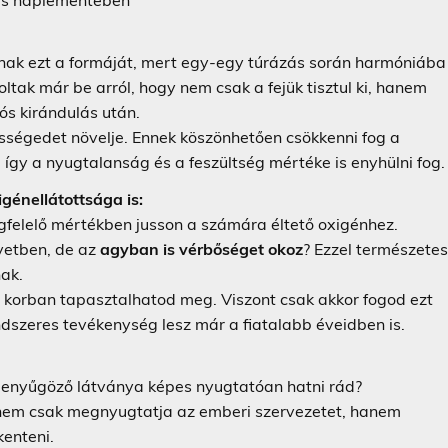
nak ezt a formáját, mert egy-egy túrázás során harmóniába
tak már be arról, hogy nem csak a fejük tisztul ki, hanem
ós kirándulás után.
ességedet növelje. Ennek köszönhetően csökkenni fog a
így a nyugtalanság és a feszültség mértéke is enyhülni fog.
génellátottsága is:
gfelelő mértékben jusson a számára éltető oxigénhez.
vetben, de az
agyban is vérbőséget okoz
? Ezzel természete
ak.
korban tapasztalhatod meg. Viszont csak akkor fogod ezt
ndszeres tevékenység lesz már a fiatalabb éveidben is.
 lenyűgöző látványa képes nyugtatóan hatni rád?
 nem csak megnyugtatja az emberi szervezetet, hanem
kenteni.