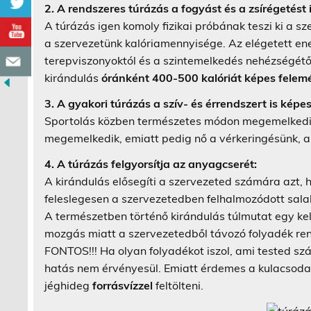
2. A rendszeres túrázás a fogyást és a zsírégetést i
A túrázás igen komoly fizikai próbának teszi ki a s
a szervezetünk kalóriamennyisége. Az elégetett en
terepviszonyoktól és a szintemelkedés nehézségétő
kirándulás
óránként 400-500 kalóriát képes felem
3. A gyakori túrázás a szív- és érrendszert is képe
Sportolás közben természetes módon megemelkedi
megemelkedik, emiatt pedig nő a vérkeringésünk, a
4. A túrázás felgyorsítja az anyagcserét:
A kirándulás elősegíti a szervezeted számára azt
feleslegesen a szervezetedben felhalmozódott sal
A természetben történő kirándulás túlmutat egy kel
mozgás miatt a szervezetedből távozó folyadék re
FONTOS!!! Ha olyan folyadékot iszol, ami tested s
hatás nem érvényesül. Emiatt érdemes a kulacsodat 
jéghideg
forrásvízzel
feltölteni.