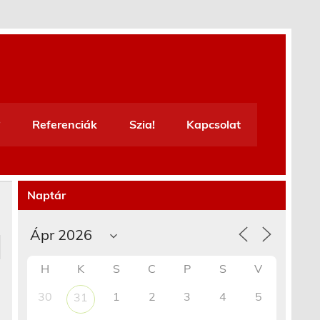
Referenciák
Szia!
Kapcsolat
Naptár
H
K
S
C
P
S
V
30
1
2
3
4
5
31