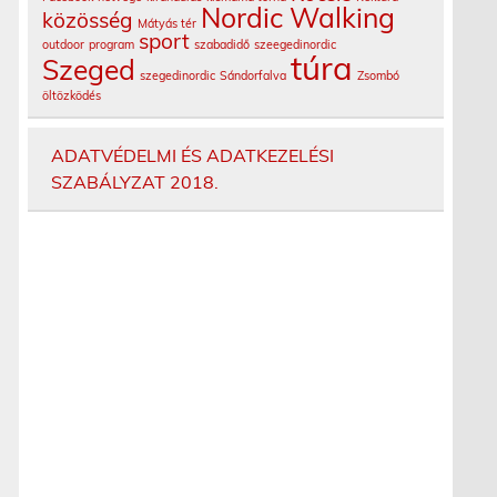
Nordic Walking
közösség
Mátyás tér
sport
outdoor
program
szabadidő
szeegedinordic
túra
Szeged
szegedinordic
Sándorfalva
Zsombó
öltözködés
ADATVÉDELMI ÉS ADATKEZELÉSI
SZABÁLYZAT 2018.