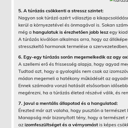
5. A túrázás csökkenti a stressz szintet:
Nagyon sok túrázó azért választja a kikapcsolódás
kerül a környezetével és önmagával is. Sokan számol
még a
hangulatuk is érezhetően jobb lesz
egy kiad
A túrázás kiválóan alkalmas arra, hogy az állókép
stresszkeltő hormonok termelése a szervezetedben, 
6. Egy-egy túrázás során megemelkedik az agy oxi
A szellemi erő és frissesség alapja, hogy agyad me
Tudtad azt, hogy a gyaloglás nem csak az izomszö
módon megemeli a hatékony működését az agyadn
Ennek számodra vonzó hatását elsősorban idősebb 
megérezni, ha a túrázás életed részévé válik, és re
7. Javul a mentális állapotod és a hangulatod:
Érezted már azt valaha, hogy pusztán a természet
Manapság már bizonyított tény, hogy a természet
az
izomfeszültséget és a vérnyomást
is képes csök