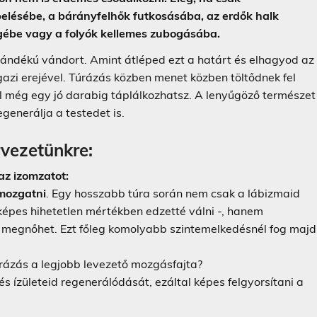
elésébe, a bárányfelhők futkosásába, az erdők halk
gébe vagy a folyók kellemes zubogásába.
ándékú vándort. Amint átléped ezt a határt és elhagyod az
gazi erejével. Túrázás közben menet közben töltődnek fel
el még egy jó darabig táplálkozhatsz. A lenyűgöző természet
egenerálja a testedet is.
rvezetünkre:
 az izomzatot:
mozgatni
. Egy hosszabb túra során nem csak a lábizmaid
képes hihetetlen mértékben edzetté válni -, hanem
n megnőhet. Ezt főleg komolyabb szintemelkedésnél fog majd
rázás a legjobb levezető mozgásfajta?
s ízületeid regenerálódását, ezáltal képes felgyorsítani a