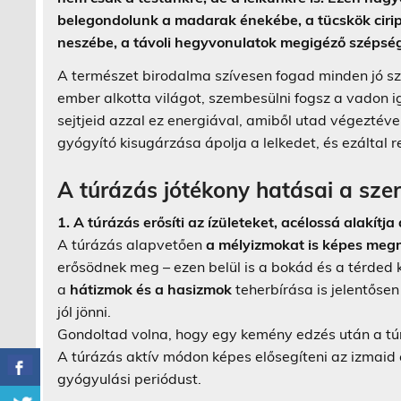
belegondolunk a madarak énekébe, a tücskök cirip
neszébe, a távoli hegyvonulatok megigéző szépsé
A természet birodalma szívesen fogad minden jó sz
ember alkotta világot, szembesülni fogsz a vadon i
sejtjeid azzal ez energiával, amiből utad végeztév
gyógyító kisugárzása ápolja a lelkedet, és ezáltal r
A túrázás jótékony hatásai a sze
1. A túrázás erősíti az ízületeket, acélossá alakítja
A túrázás alapvetően
a mélyizmokat is képes meg
erősödnek meg – ezen belül is a bokád és a térded 
a
hátizmok és a hasizmok
teherbírása is jelentőse
jól jönni.
Gondoltad volna, hogy egy kemény edzés után a tú
A túrázás aktív módon képes elősegíteni az izmaid é
gyógyulási periódust.