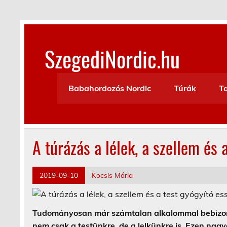
Skip
to
content
SzegediNordic.hu
Szegedi Nordic Walking oldal
Babahordozós Nordic
Túrák
T
A túrázás a lélek, a szellem és 
2019-09-10
Kocsis Mária
Tudományosan már számtalan alkalommal bebizony
nem csak a testünkre, de a lelkünkre is. Ezen nag