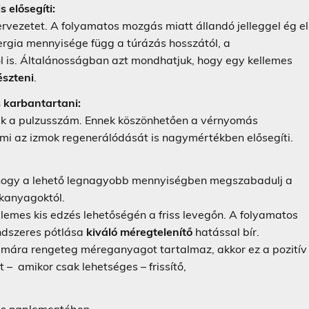
s elősegíti:
zervezetet. A folyamatos mozgás miatt állandó jelleggel ég el
ergia mennyisége függ a túrázás hosszától, a
l is. Általánosságban azt mondhatjuk, hogy egy kellemes
észteni
.
s karbantartani:
k a pulzusszám. Ennek köszönhetően a vérnyomás
mi az izmok regenerálódását is nagymértékben elősegíti.
, hogy a lehető legnagyobb mennyiségben megszabadulj a
akanyagoktól.
lemes kis edzés lehetőségén a friss levegőn. A folyamatos
ndszeres pótlása
kiváló méregtelenítő
hatással bír.
zámára rengeteg méreganyagot tartalmaz, akkor ez a pozitív
– amikor csak lehetséges – frissítő,