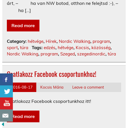
árt, – ha van NW botod, otthon ne felejtsd :-), –
ha […]
Read more
Category:
hétvége
,
Hírek
,
Nordic Walking
,
program
,
sport
,
túra
Tags:
edzés
,
hétvége
,
Kocsis
,
közösség
,
Nordic Walking
,
program
,
Szeged
,
szegedinordic
,
túra
Csatlakozz Facebook csoportunkhoz!
2016-08-17
Kocsis Mária
Leave a comment
Csatlakozz Facebook csoportunkhoz itt!
Read more