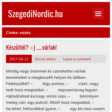
Skip
to
SzegediNordic.hu
content
Szegedi Nordic Walking oldal
Címke:
edzés
Készültél? :-) …..várlak!
2017-04-21
Kocsis Mária
Leave a comment
Mindig nagy örömmel és szeretettel várlak
benneteket a megbeszélt helyen és időben.
Felkészültél? – légy pontos, – vizet, vagy
teát hozz magaddal, – napszemüveg legyen
rajtad/nálad és/vagy simlis sapi, – bármilyen
meleg van, egy pulcsit, fölsőt hozz magaddal, –
ha lehet, hátizsákkal gyere, – egy kis nasi sosem