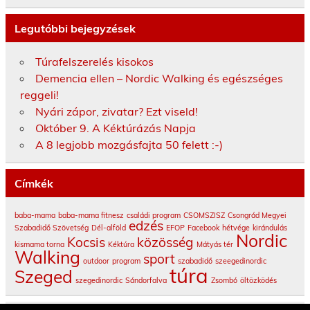
Legutóbbi bejegyzések
Túrafelszerelés kisokos
Demencia ellen – Nordic Walking és egészséges
reggeli!
Nyári zápor, zivatar? Ezt viseld!
Október 9. A Kéktúrázás Napja
A 8 legjobb mozgásfajta 50 felett :-)
Címkék
baba-mama
baba-mama fitnesz
családi program
CSOMSZISZ
Csongrád Megyei
edzés
Szabadidő Szövetség
Dél-alföld
EFOP
Facebook
hétvége
kirándulás
Nordic
Kocsis
közösség
kismama torna
Kéktúra
Mátyás tér
Walking
sport
outdoor
program
szabadidő
szeegedinordic
túra
Szeged
szegedinordic
Sándorfalva
Zsombó
öltözködés