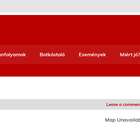
anfolyamok
Botkóstoló
Események
Miért jó?
Leave a commen
Map Unavaila