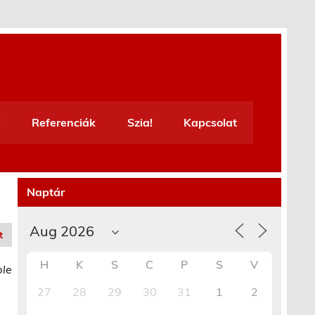
Referenciák
Szia!
Kapcsolat
Naptár
t
H
K
S
C
P
S
V
ble
27
28
29
30
31
1
2