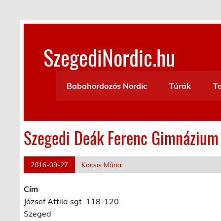
Skip
to
content
SzegediNordic.hu
Szegedi Nordic Walking oldal
Babahordozós Nordic
Túrák
T
Szegedi Deák Ferenc Gimnázium
2016-09-27
Kocsis Mária
Cím
József Attila sgt. 118-120.
Szeged