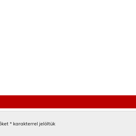
őket
*
karakterrel jelöltük