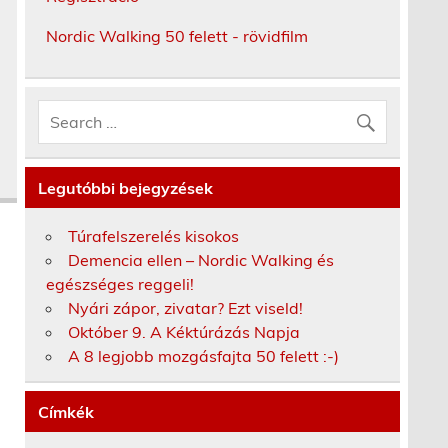
Nordic Walking 50 felett - rövidfilm
Legutóbbi bejegyzések
Túrafelszerelés kisokos
Demencia ellen – Nordic Walking és
egészséges reggeli!
Nyári zápor, zivatar? Ezt viseld!
Október 9. A Kéktúrázás Napja
A 8 legjobb mozgásfajta 50 felett :-)
Címkék