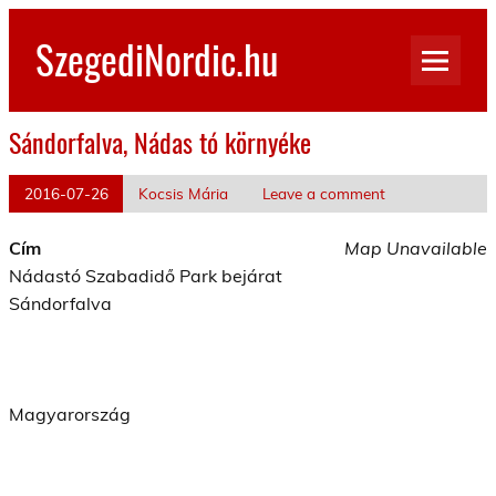
Skip
to
SzegediNordic.hu
content
Szegedi Nordic Walking oldal
Sándorfalva, Nádas tó környéke
2016-07-26
Kocsis Mária
Leave a comment
Cím
Map Unavailable
Nádastó Szabadidő Park bejárat
Sándorfalva
Magyarország