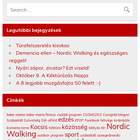
Legutóbbi bejegyzések
Túrafelszerelés kisokos
Demencia ellen – Nordic Walking és egészséges
reggeli!
Nyári zápor, zivatar? Ezt viseld!
Október 9. A Kéktúrázás Napja
A 8 legjobb mozgásfajta 50 felett :-)
Címkék
baba-mama
baba-mama fitnesz
családi program
CSOMSZISZ
Csongrád Megyei
edzés
Szabadidő Szövetség
Dél-alföld
EFOP
Facebook
hétvége
kirándulás
Nordic
Kocsis
közösség
kismama torna
Kéktúra
Mátyás tér
Walking
sport
outdoor
program
szabadidő
szeegedinordic