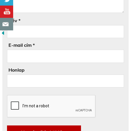
Név
*
E-mail cím
*
Honlap