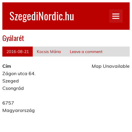
Skip
to
SzegediNordic.hu
content
Szegedi Nordic Walking oldal
Gyálarét
2016-08-21
Kocsis Mária
Leave a comment
Cím
Map Unavailable
Zágon utca 64.
Szeged
Csongrád
6757
Magyarország