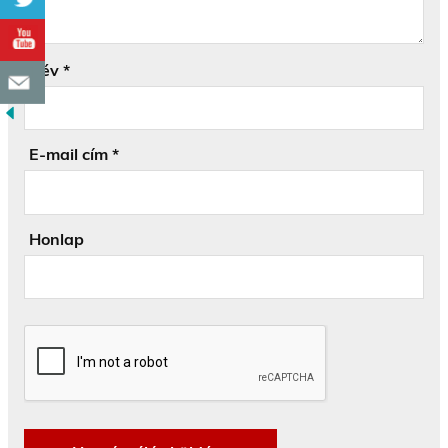
Név
*
E-mail cím
*
Honlap