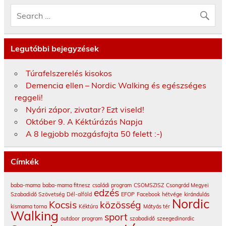
Legutóbbi bejegyzések
Túrafelszerelés kisokos
Demencia ellen – Nordic Walking és egészséges
reggeli!
Nyári zápor, zivatar? Ezt viseld!
Október 9. A Kéktúrázás Napja
A 8 legjobb mozgásfajta 50 felett :-)
Címkék
baba-mama
baba-mama fitnesz
családi program
CSOMSZISZ
Csongrád Megyei
edzés
Szabadidő Szövetség
Dél-alföld
EFOP
Facebook
hétvége
kirándulás
Nordic
Kocsis
közösség
kismama torna
Kéktúra
Mátyás tér
Walking
sport
outdoor
program
szabadidő
szeegedinordic