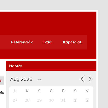
Referenciák
Szia!
Kapcsolat
Naptár
t
H
K
S
C
P
S
V
ble
27
28
29
30
31
1
2