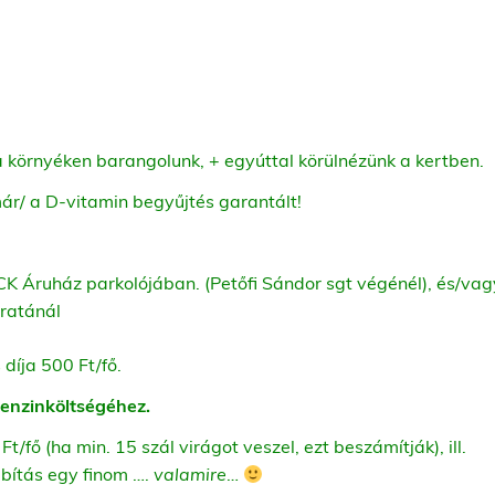
a környéken barangolunk, + egyúttal körülnézünk a kertben.
már/ a D-vitamin begyűjtés garantált!
CK Áruház parkolójában. (Petőfi Sándor sgt végénél), és/va
ratánál
 díja 500 Ft/fő.
 benzinköltségéhez.
t/fő (ha min. 15 szál virágot veszel, ezt beszámítják), ill.
ábítás egy finom ….
valamire
…