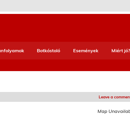
anfolyamok
Botkóstoló
Események
Miért jó?
Leave a commen
Map Unavaila