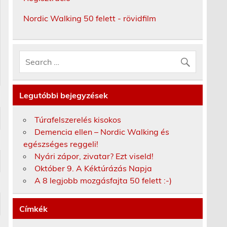
Nordic Walking 50 felett - rövidfilm
Legutóbbi bejegyzések
Túrafelszerelés kisokos
Demencia ellen – Nordic Walking és
egészséges reggeli!
Nyári zápor, zivatar? Ezt viseld!
Október 9. A Kéktúrázás Napja
A 8 legjobb mozgásfajta 50 felett :-)
Címkék