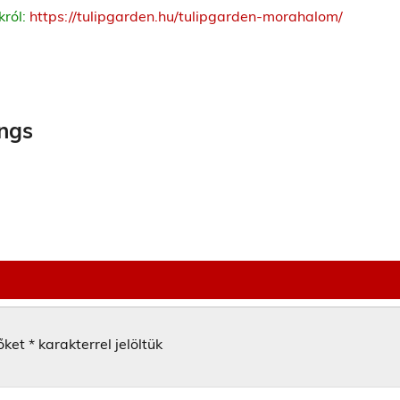
król:
https://tulipgarden.hu/tulipgarden-morahalom/
ngs
őket
*
karakterrel jelöltük