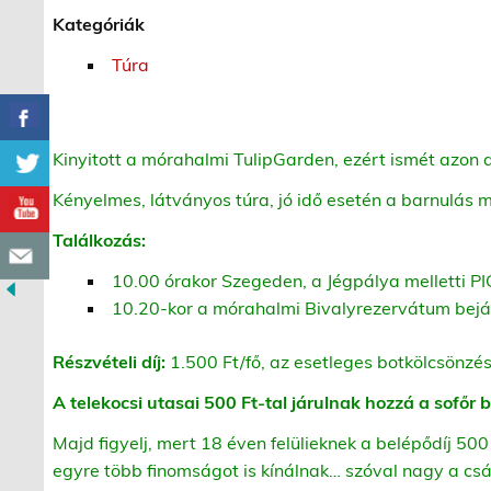
Kategóriák
Túra
Kinyitott a mórahalmi TulipGarden, ezért ismét azon 
Kényelmes, látványos túra, jó idő esetén a barnulás 
Találkozás:
10.00 órakor Szegeden, a Jégpálya melletti PI
10.20-kor a mórahalmi Bivalyrezervátum bejá
Részvételi díj:
1.500 Ft/fő, az esetleges botkölcsönzés
A telekocsi utasai 500 Ft-tal járulnak hozzá a sofőr
Majd figyelj, mert 18 éven felülieknek a belépődíj 500 F
egyre több finomságot is kínálnak… szóval nagy a cs