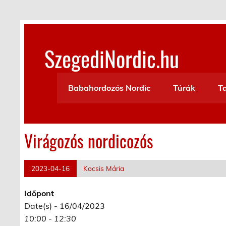
Skip
to
content
SzegediNordic.hu
Szegedi Nordic Walking oldal
Babahordozós Nordic
Túrák
T
Virágozós nordicozós
2023-04-16
Kocsis Mária
Időpont
Date(s) - 16/04/2023
10:00 - 12:30