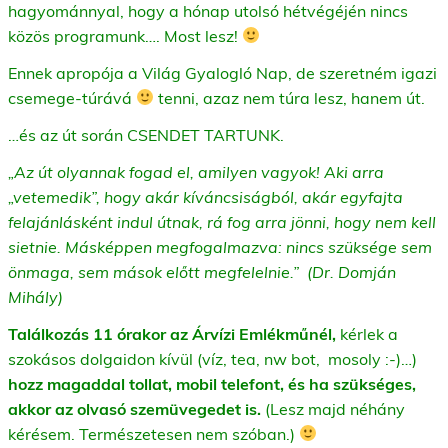
hagyománnyal, hogy a hónap utolsó hétvégéjén nincs
közös programunk…. Most lesz!
Ennek apropója a Világ Gyalogló Nap, de szeretném igazi
csemege-túrává
tenni, azaz nem túra lesz, hanem út.
…és az út során CSENDET TARTUNK.
„Az út olyannak fogad el, amilyen vagyok! Aki arra
„vetemedik”, hogy akár kíváncsiságból, akár egyfajta
felajánlásként indul útnak, rá fog arra jönni, hogy nem kell
sietnie. Másképpen megfogalmazva: nincs szüksége sem
önmaga, sem mások előtt megfelelnie.” (Dr. Domján
Mihály)
Találkozás 11 órakor az Árvízi Emlékműnél,
kérlek a
szokásos dolgaidon kívül (víz, tea, nw bot, mosoly :-)…)
hozz magaddal tollat, mobil telefont, és ha szükséges,
akkor az olvasó szemüvegedet is.
(Lesz majd néhány
kérésem. Természetesen nem szóban.)