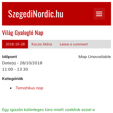
Skip
to
SzegediNordic.hu
content
Szegedi Nordic Walking oldal
Világ Gyalogló Nap
2018-10-28
Kocsis Mária
Leave a comment
Időpont
Map Unavailable
Date(s) - 28/10/2018
11:00 - 13:30
Kategóriák
Tematikus nap
Egy igazán különleges túra miatt szakítok azzal a