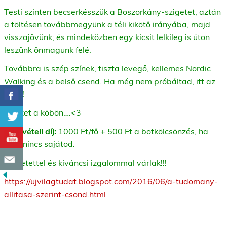
Testi szinten becserkésszük a Boszorkány-szigetet, aztán
a töltésen továbbmegyünk a téli kikötő irányába, majd
visszajövünk; és mindeközben egy kicsit lelkileg is úton
leszünk önmagunk felé.
Továbbra is szép színek, tiszta levegő, kellemes Nordic
Walking és a belső csend. Ha még nem próbáltad, itt az
ideje!
Élvezet a köbön….<3
Részvételi díj:
1000 Ft/fő + 500 Ft a botkölcsönzés, ha
még nincs sajátod.
Szeretettel és kíváncsi izgalommal várlak!!!
https://ujvilagtudat.blogspot.com/2016/06/a-tudomany-
allitasa-szerint-csond.html