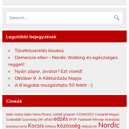
Legutóbbi bejegyzések
Túrafelszerelés kisokos
Demencia ellen – Nordic Walking és egészséges
reggeli!
Nyári zápor, zivatar? Ezt viseld!
Október 9. A Kéktúrázás Napja
A 8 legjobb mozgásfajta 50 felett :-)
Címkék
baba-mama
baba-mama fitnesz
családi program
CSOMSZISZ
Csongrád Megyei
edzés
Szabadidő Szövetség
Dél-alföld
EFOP
Facebook
hétvége
kirándulás
Nordic
Kocsis
közösség
kismama torna
Kéktúra
Mátyás tér