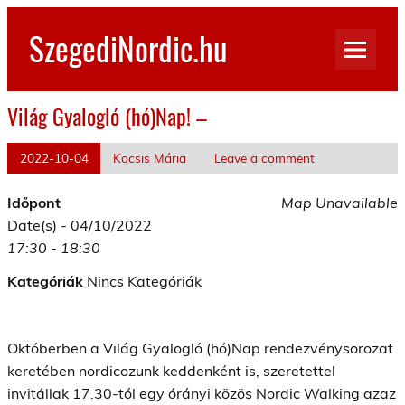
Skip
to
SzegediNordic.hu
content
Szegedi Nordic Walking oldal
Világ Gyalogló (hó)Nap! –
2022-10-04
Kocsis Mária
Leave a comment
Időpont
Map Unavailable
Date(s) - 04/10/2022
17:30 - 18:30
Kategóriák
Nincs Kategóriák
Októberben a Világ Gyalogló (hó)Nap rendezvénysorozat
keretében nordicozunk keddenként is, szeretettel
invitállak 17.30-tól egy órányi közös Nordic Walking azaz