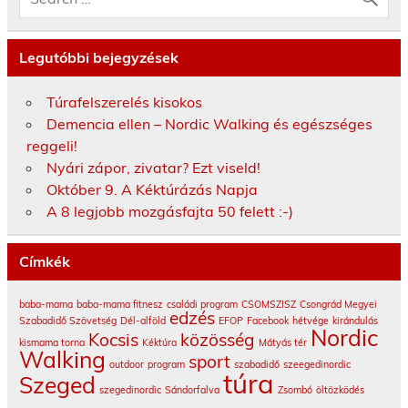
Legutóbbi bejegyzések
Túrafelszerelés kisokos
Demencia ellen – Nordic Walking és egészséges
reggeli!
Nyári zápor, zivatar? Ezt viseld!
Október 9. A Kéktúrázás Napja
A 8 legjobb mozgásfajta 50 felett :-)
Címkék
baba-mama
baba-mama fitnesz
családi program
CSOMSZISZ
Csongrád Megyei
edzés
Szabadidő Szövetség
Dél-alföld
EFOP
Facebook
hétvége
kirándulás
Nordic
Kocsis
közösség
kismama torna
Kéktúra
Mátyás tér
Walking
sport
outdoor
program
szabadidő
szeegedinordic
túra
Szeged
szegedinordic
Sándorfalva
Zsombó
öltözködés