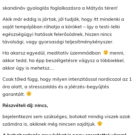
skandináv gyaloglás foglalkozásra a Mátyás téren
!
Akik már eddig is jártak, jól tudják, hogy itt mindenki a
saját tempójában róhatja a köröket – így a testi-lelki
egészségügyi hatások felerősödnek, hiszen nincs
távolsági, vagy gyorsasági teljesítménykényszer.
Ha akarsz egyedül, meditatív üzemmódban
menni,
akkor tedd, ha épp beszélgetésre vágysz a többiekkel,
akkor úgy is mehetsz….
Csak tőled függ, hogy milyen intenzitással nordicozol az 1
óra alatt, a stresszoldás és a jóérzés-begyűjtés
garantált.
Részvételi díj: nincs,
bejelentkezni sem szükséges, botokat mindig viszek azok
számára is, akiknek még nincsen sajátjuk.
A babahordozós anyukákat is nagy szeretettel várom!