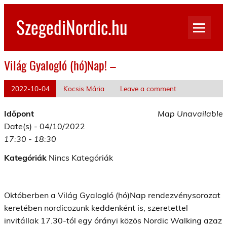
Skip
to
SzegediNordic.hu
content
Szegedi Nordic Walking oldal
Világ Gyalogló (hó)Nap! –
2022-10-04
Kocsis Mária
Leave a comment
Időpont
Map Unavailable
Date(s) - 04/10/2022
17:30 - 18:30
Kategóriák
Nincs Kategóriák
Októberben a Világ Gyalogló (hó)Nap rendezvénysorozat
keretében nordicozunk keddenként is, szeretettel
invitállak 17.30-tól egy órányi közös Nordic Walking azaz