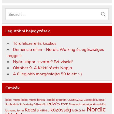
Legutóbbi bejegyzések
Túrafelszerelés kisokos
Demencia ellen – Nordic Walking és egészséges
reggeli!
Nyári zápor, zivatar? Ezt viseld!
Október 9. A Kéktúrázás Napja
A 8 legjobb mozgásfajta 50 felett :-)
Címkék
baba-mama
baba-mama fitnesz
családi program
CSOMSZISZ
Csongrád Megyei
edzés
Szabadidő Szövetség
Dél-alföld
EFOP
Facebook
hétvége
kirándulás
Nordic
Kocsis
közösség
kismama torna
Kéktúra
Mátyás tér