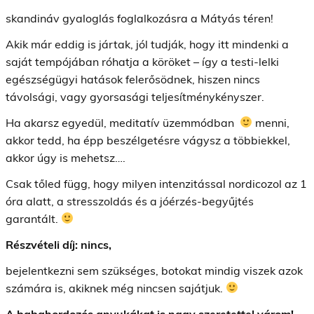
skandináv gyaloglás foglalkozásra a Mátyás téren
!
Akik már eddig is jártak, jól tudják, hogy itt mindenki a
saját tempójában róhatja a köröket – így a testi-lelki
egészségügyi hatások felerősödnek, hiszen nincs
távolsági, vagy gyorsasági teljesítménykényszer.
Ha akarsz egyedül, meditatív üzemmódban
menni,
akkor tedd, ha épp beszélgetésre vágysz a többiekkel,
akkor úgy is mehetsz….
Csak tőled függ, hogy milyen intenzitással nordicozol az 1
óra alatt, a stresszoldás és a jóérzés-begyűjtés
garantált.
Részvételi díj: nincs,
bejelentkezni sem szükséges, botokat mindig viszek azok
számára is, akiknek még nincsen sajátjuk.
A babahordozós anyukákat is nagy szeretettel várom!