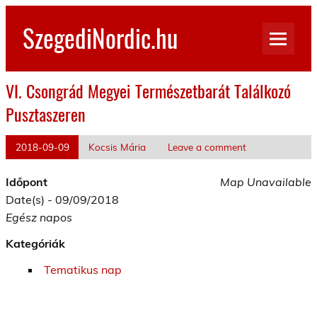
Skip
to
SzegediNordic.hu
content
Szegedi Nordic Walking oldal
VI. Csongrád Megyei Természetbarát Találkozó
Pusztaszeren
2018-09-09
Kocsis Mária
Leave a comment
Időpont
Map Unavailable
Date(s) - 09/09/2018
Egész napos
Kategóriák
Tematikus nap