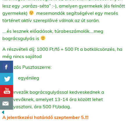
lesz egy „varázs-séta” :-), amelyen gyermekek (és felnőtt
gyermekek)
mesemondók segítségével egy mesés
történet aktív szereplőivé válnak az út során.
….és lesznek előadások, túrabeszámolók….meg
bográcsgulyás is
A részvételi díj: 1000 Ft/fő + 500 Ft a botkölcsönzés, ha
még nincs sajátod
Kiutazás Pusztaszerre:
egyénileg
A szervezők bográcsgulyással kedveskednek a
résztvevőknek, amelyet 13-14 óra között lehet
elfogyasztani, ára 500 Ft/adag.
A jelentkezési határidő szeptember 5.!!!