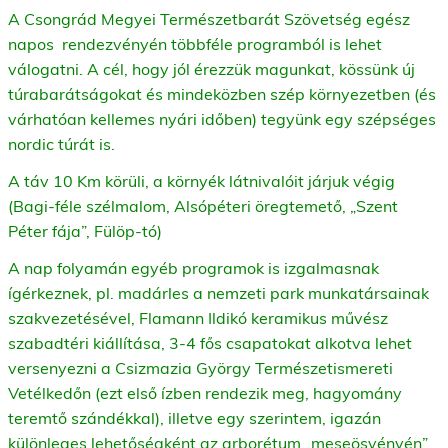
A Csongrád Megyei Természetbarát Szövetség egész
napos rendezvényén többféle programból is lehet
válogatni. A cél, hogy jól érezzük magunkat, kössünk új
túrabarátságokat és mindeközben szép környezetben (és
várhatóan kellemes nyári időben) tegyünk egy szépséges
nordic túrát is.
A táv 10 Km körüli, a környék látnivalóit járjuk végig
(Bagi-féle szélmalom, Alsópéteri öregtemető, „Szent
Péter fája”, Fülöp-tó)
A nap folyamán egyéb programok is izgalmasnak
ígérkeznek, pl. madárles a nemzeti park munkatársainak
szakvezetésével, Flamann Ildikó keramikus művész
szabadtéri kiállítása, 3-4 fős csapatokat alkotva lehet
versenyezni a Csizmazia György Természetismereti
Vetélkedőn (ezt első ízben rendezik meg, hagyomány
teremtő szándékkal), illetve egy szerintem, igazán
különleges lehetőségként az arborétum „meseösvényén”