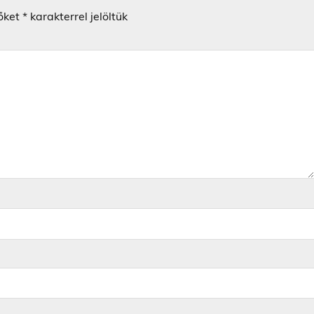
őket
*
karakterrel jelöltük