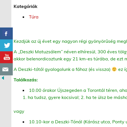
Kategóriák
Túra
Kezdjük az új évet egy nagyon régi gyönyörűség meg
A „Deszki Matuzsálem” néven elhíresül, 300 éves tölgy
akkor belenordicoztunk egy 21 km-es túrába, de ezt
A Deszki-tótól gyalogolunk a fához (és vissza)
ez í
Találkozás:
10.00 órakor Újszegeden a Torontál téren, aho
1. ha tudsz, gyere kocsival; 2. ha te ülsz be máshoz
vagy
10.10-kor a Deszki-Tónál (Kárász utca, Ponty 