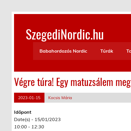
Skip
to
content
SzegediNordic.hu
Szegedi Nordic Walking oldal
Babahordozós Nordic
Túrák
T
Végre túra! Egy matuzsálem meg
2023-01-15
Kocsis Mária
Időpont
Date(s) - 15/01/2023
10:00 - 12:30