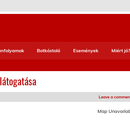
anfolyamok
Botkóstoló
Események
Miért jó?
látogatása
Leave a commen
Map Unavaila