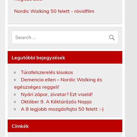
Nordic Walking 50 felett - rövidfilm
Legutóbbi bejegyzések
Túrafelszerelés kisokos
Demencia ellen – Nordic Walking és
egészséges reggeli!
Nyári zápor, zivatar? Ezt viseld!
Október 9. A Kéktúrázás Napja
A 8 legjobb mozgásfajta 50 felett :-)
Címkék