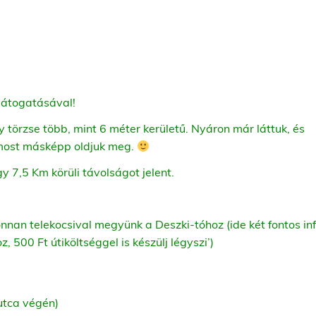
látogatásával!
 törzse több, mint 6 méter kerületű. Nyáron már láttuk, és
 most másképp oldjuk meg.
gy 7,5 Km körüli távolságot jelent.
nnan telekocsival megyünk a Deszki-tóhoz (ide két fontos inf
, 500 Ft útiköltséggel is készülj légyszi’)
utca végén)