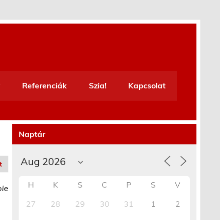
Referenciák
Szia!
Kapcsolat
Naptár
t
H
K
S
C
P
S
V
ble
27
28
29
30
31
1
2