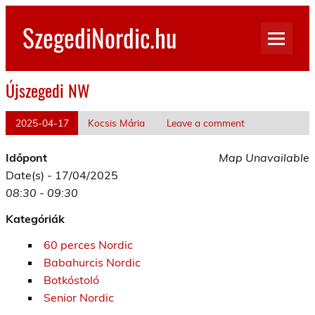
Skip
to
SzegediNordic.hu
content
Szegedi Nordic Walking oldal
Újszegedi NW
2025-04-17
Kocsis Mária
Leave a comment
Időpont
Map Unavailable
Date(s) - 17/04/2025
08:30 - 09:30
Kategóriák
60 perces Nordic
Babahurcis Nordic
Botkóstoló
Senior Nordic