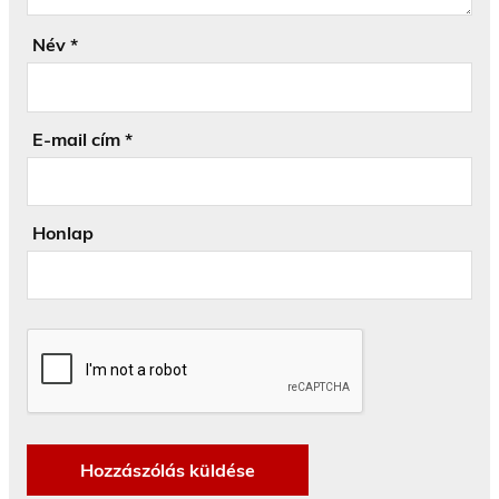
Név
*
E-mail cím
*
Honlap