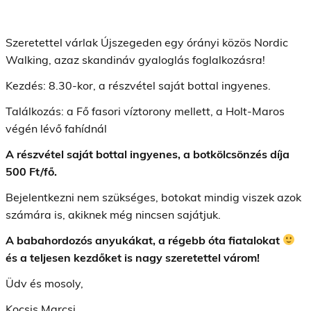
Szeretettel várlak Újszegeden egy órányi közös Nordic
Walking, azaz skandináv gyaloglás foglalkozásra!
Kezdés: 8.30-kor, a részvétel saját bottal ingyenes.
Találkozás: a Fő fasori víztorony mellett, a Holt-Maros
végén lévő fahídnál
A részvétel saját bottal ingyenes, a botkölcsönzés díja
500 Ft/fő.
Bejelentkezni nem szükséges, botokat mindig viszek azok
számára is, akiknek még nincsen sajátjuk.
A babahordozós anyukákat, a régebb óta fiatalokat
és a teljesen kezdőket is nagy szeretettel várom!
Üdv és mosoly,
Kocsis Marcsi