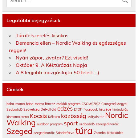
Legutóbbi bejegyzések
Túrafelszerelés kisokos
Demencia ellen – Nordic Walking és egészséges
reggeli!
Nyári zápor, zivatar? Ezt viseld!
Október 9. A Kéktúrázás Napja
A 8 legjobb mozgásfajta 50 felett :-)
Címkék
baba-mama
baba-mama fitnesz
családi program
CSOMSZISZ
Csongrád Megyei
edzés
Szabadidő Szövetség
Dél-alföld
EFOP
Facebook
hétvége
kirándulás
Nordic
Kocsis
közösség
kismama torna
Kéktúra
Mátyás tér
Walking
sport
outdoor
program
szabadidő
szeegedinordic
túra
Szeged
szegedinordic
Sándorfalva
Zsombó
öltözködés