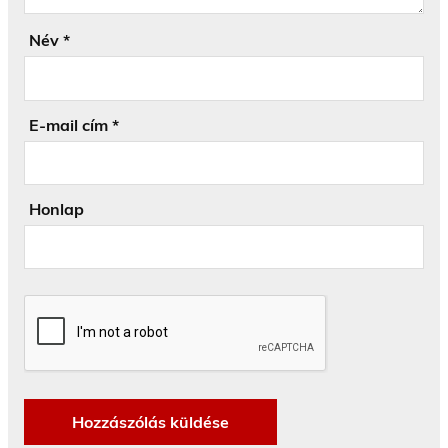
Név
*
E-mail cím
*
Honlap