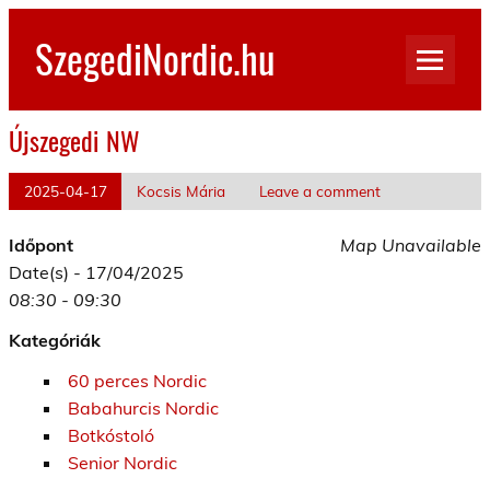
Skip
to
SzegediNordic.hu
content
Szegedi Nordic Walking oldal
Újszegedi NW
2025-04-17
Kocsis Mária
Leave a comment
Időpont
Map Unavailable
Date(s) - 17/04/2025
08:30 - 09:30
Kategóriák
60 perces Nordic
Babahurcis Nordic
Botkóstoló
Senior Nordic