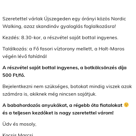
Szeretettel várlak Újszegeden egy órányi közös Nordic
Walking, azaz skandináv gyaloglás foglalkozásra!
Kezdés: 8.30-kor, a részvétel saját bottal ingyenes.
Találkozás: a Fő fasori víztorony mellett, a Holt-Maros
végén lévő fahídnál
A részvétel saját bottal ingyenes, a botkölcsönzés díja
500 Ft/fő.
Bejelentkezni nem szükséges, botokat mindig viszek azok
számára is, akiknek még nincsen sajátjuk.
A babahordozós anyukákat, a régebb óta fiatalokat
és a teljesen kezdőket is nagy szeretettel várom!
Üdv és mosoly,
Kocsis Marcsi