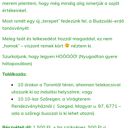
merem jelenteni, hogy még mindig alig ismerjük a saját
értékeinket.
Most ismét egy új „terepet” fedezünk fel, a Budzsáki-erdő
tanösvényét.
Meleg teát és lelkesedést hozzál magaddal, ez nem
„homok” – viszont remek kört
néztem ki.
Szurkoljunk, hogy legyen HÓÓÓÓÓ! (Nyugodtan gyere
hótaposóban)
Találkozás:
10 órakor a Torontál téren, ahonnan telekocsival
utazunk ki az indulási helyszínre, vagy
10.10-kor Szőregen, a Virágterem
Rendezvényháznál (
Szeged, Magyar u. 97, 6771 –
oda a szőregi busszal is ki lehet utazni).
Részvételi díj:
1.500 Ft, + ha szükséges: 500 Ft a