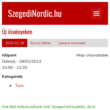
Skip
to
SzegediNordic.hu
content
Szegedi Nordic Walking oldal
Új ösvényeken
2023-01-29
Kocsis Mária
Leave a comment
Időpont
Map Unavailable
Date(s) - 29/01/2023
10:00 - 12:30
Kategóriák
Túra
Sok felé kolbászoltunk már Szeged környékén, de ki