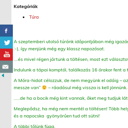
Kategóriák
Túra
A szeptemberi utolsó túránk időpontjában még igazán 
:-), így menjünk még egy klassz napozósat.
….és mivel régen jártunk a töltésen, most ezt választo
Indulunk a tápai komptól, találkozás 16 órakor fent a
A Móra-hidat célozzuk, de nem megyünk el odáig – az
messze van”
– ráadásul még vissza is kell jönnünk
……de ha a bocik még kint vannak, őket meg tudjuk lá
Meglepődsz, ha még nem mentél a töltésen! Több helye
és a napocska gyönyörűen tud ott sütni!
A többi tőlünk függ.