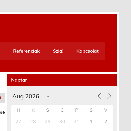
Referenciák
Szia!
Kapcsolat
Naptár
t
H
K
S
C
P
S
V
ble
27
28
29
30
31
1
2