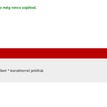
ha még nincs sajátod.
őket
*
karakterrel jelöltük