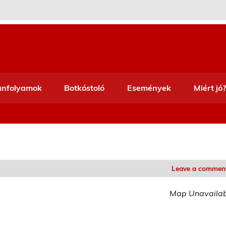
anfolyamok
Botkóstoló
Események
Miért jó?
Leave a commen
Map Unavaila