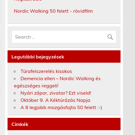
Nordic Walking 50 felett - rövidfilm
Legutóbbi bejegyzések
Túrafelszerelés kisokos
Demencia ellen – Nordic Walking és
egészséges reggeli!
Nyári zápor, zivatar? Ezt viseld!
Október 9. A Kéktúrázás Napja
A 8 legjobb mozgásfajta 50 felett :-)
Címkék