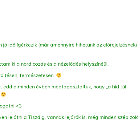
jó idő ígérkezik (már amennyire hihetünk az előrejelzésnek)
ttam ki a nordicozás és a nézelődés helyszínéül.
 töltésen, természetesen.
t eddig minden évben megtapasztaltuk, hogy „a híd túl
.
togatni <3
n lelátni a Tiszáig, vannak lejárók is, még minden szép zöl