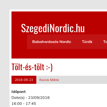
Skip
to
content
SzegediNordic.hu
Szegedi Nordic Walking oldal
Babahordozós Nordic
Túrák
T
Tölt-és-tölt :-)
2018-09-23
Kocsis Mária
Időpont
Date(s) - 23/09/2018
16:00 - 17:45