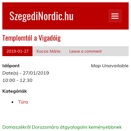
Skip
to
SzegediNordic.hu
content
Szegedi Nordic Walking oldal
Templomtól a Vigadóig
2019-01-27
Kocsis Mária
Leave a comment
Időpont
Map Unavailable
Date(s) - 27/01/2019
10:00 - 12:30
Kategóriák
Túra
Domaszékről Dorozsmára átgyalogolni keményebbnek