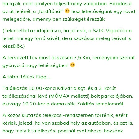
hangzik, mint amilyen teljesítmény valójában.
Ráadásul
az út felénél, a „fordítónál”
lesz lehetőségünk egy rövid
melegedőre, amennyiben szükségét érezzük.
(Tekintettel az időjárásra, ha jól esik, a SZIKI Vigadóban
lehet inni egy forró kávét, de a szokásos meleg teával is
készülök.)
A tervezett táv most összesen 7,5 Km, reményeim szerint
gyönyörű nagy
fehérségben!
A többi tőlünk függ…..
Találkozás 10.00-kor a Kálvária sgt. és a 3. körút
találkozásánál lévő (MÖMAX melletti) bolt parkolójában,
és/vagy 10.20-kor a domaszéki Zöldfás templomnál.
A közös kiutazás telekocsi-rendszerben történik, ezért
kérlek, jelezd, ha van szabad hely az autódban, és azt is,
hogy melyik találkozási pontnál csatlakozol hozzánk.