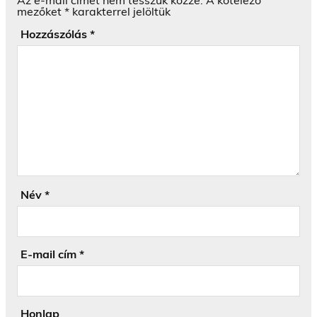
Az e-mail címet nem tesszük közzé.
A kötelező
mezőket
*
karakterrel jelöltük
Hozzászólás
*
Név
*
E-mail cím
*
Honlap