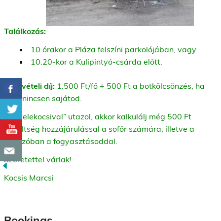
Találkozás:
10 órakor a Pláza felszíni parkolójában, vagy
10.20-kor a Kulipintyó-csárda előtt.
Részvételi díj:
1.500 Ft/fő + 500 Ft a botkölcsönzés, ha
még nincsen sajátod.
Ha “telekocsival” utazol, akkor kalkulálj még 500 Ft
útiköltség hozzájárulással a sofőr számára, illetve a
kávézóban a fogyasztásoddal.
Szeretettel várlak!
Kocsis Marcsi
Bookings