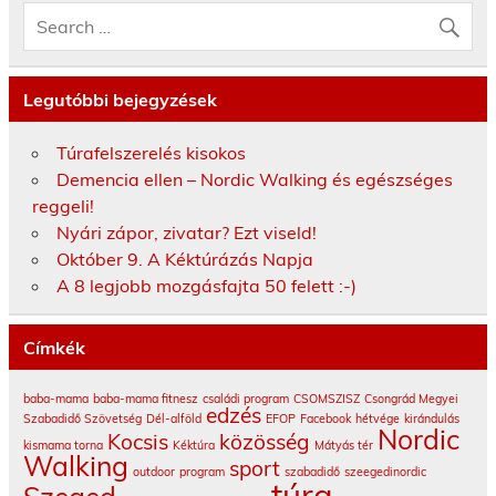
Legutóbbi bejegyzések
Túrafelszerelés kisokos
Demencia ellen – Nordic Walking és egészséges
reggeli!
Nyári zápor, zivatar? Ezt viseld!
Október 9. A Kéktúrázás Napja
A 8 legjobb mozgásfajta 50 felett :-)
Címkék
baba-mama
baba-mama fitnesz
családi program
CSOMSZISZ
Csongrád Megyei
edzés
Szabadidő Szövetség
Dél-alföld
EFOP
Facebook
hétvége
kirándulás
Nordic
Kocsis
közösség
kismama torna
Kéktúra
Mátyás tér
Walking
sport
outdoor
program
szabadidő
szeegedinordic
túra