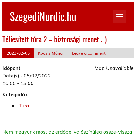
Skip
to
SzegediNordic.hu
content
Szegedi Nordic Walking oldal
Téliesített túra 2 – biztonsági menet :-)
2022-02-05
Kocsis Mária
Leave a comment
Időpont
Map Unavailable
Date(s) - 05/02/2022
10:00 - 13:00
Kategóriák
Túra
Nem megyünk most az erdőbe, valószínűleg össze-vissza