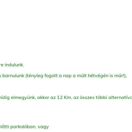
re indulunk.
s barnulunk (tényleg fogott a nap a múlt hétvégén is már!),
 hídig elmegyünk, akkor az 12 Km, az összes többi alternatív
lőtti parkolóban, vagy