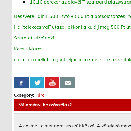
10.10 perckor az algyői Tisza-parti plázs/stra
Részvételi díj: 1.500 Ft/fő + 500 Ft a botkölcsönzés, 
Ha “telekocsival” utazol, akkor kalkulálj még 500 Ft ú
Szeretettel várlak!
Kocsis Marcsi
u.i. a cuki mellett fogunk eljönni hazafelé…. csak szólo
Category:
Túra
Vélemény, hozzászólás?
Az e-mail címet nem tesszük közzé.
A kötelező mez