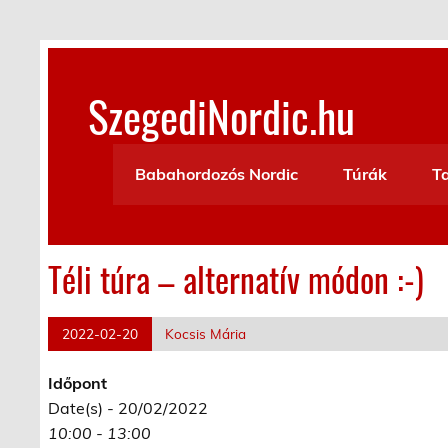
Skip
to
content
SzegediNordic.hu
Szegedi Nordic Walking oldal
Babahordozós Nordic
Túrák
T
Téli túra – alternatív módon :-)
2022-02-20
Kocsis Mária
Időpont
Date(s) - 20/02/2022
10:00 - 13:00