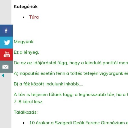
Kategóriák
Túra
Megyünk.
Ez a lényeg.
De az az időjárástól függ, hogy a kiinduló ponttól mer
A) napsütés esetén fenn a töltés tetején vigyorgunk é
B) a fák között indulunk inkább….
A táv is teljesen tőlünk függ, a leghosszabb táv, ha a
7-8 körül lesz.
Találkozás:
10 órakor a Szegedi Deák Ferenc Gimnázium e