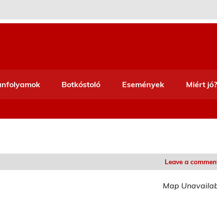
anfolyamok
Botkóstoló
Események
Miért jó?
Leave a commen
Map Unavaila