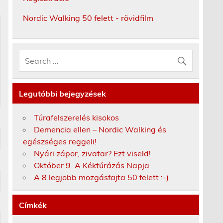
Nordic Walking 50 felett - rövidfilm
Legutóbbi bejegyzések
Túrafelszerelés kisokos
Demencia ellen – Nordic Walking és
egészséges reggeli!
Nyári zápor, zivatar? Ezt viseld!
Október 9. A Kéktúrázás Napja
A 8 legjobb mozgásfajta 50 felett :-)
Címkék