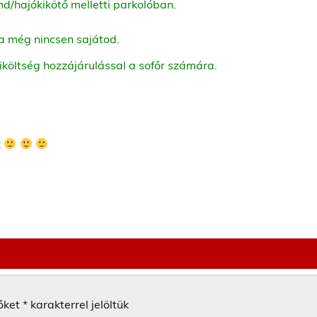
nd/hajókikötő melletti parkolóban.
ha még nincsen sajátod.
tiköltség hozzájárulással a sofőr számára.
k
őket
*
karakterrel jelöltük