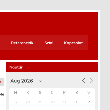
Referenciák
Szia!
Kapcsolat
Naptár
t
H
K
S
C
P
S
V
ble
27
28
29
30
31
1
2